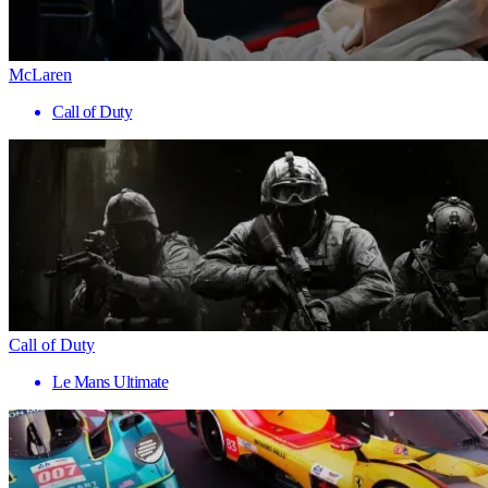
McLaren
Call of Duty
Call of Duty
Le Mans Ultimate