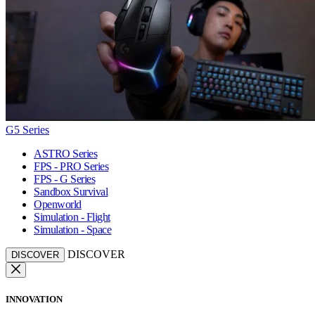
G5 Series
ASTRO Series
FPS - PRO Series
FPS - G Series
Sandbox Survival
Openworld
Simulation - Flight
Simulation - Space
DISCOVER
DISCOVER
INNOVATION