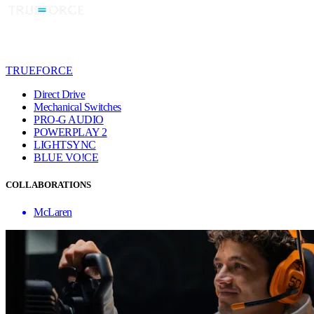
TRUEFORCE
Direct Drive
Mechanical Switches
PRO-G AUDIO
POWERPLAY 2
LIGHTSYNC
BLUE VO!CE
COLLABORATIONS
McLaren