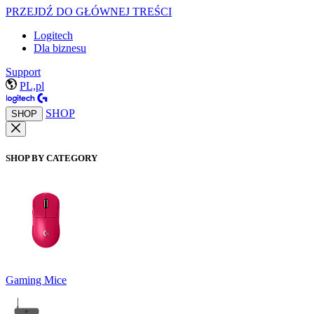
PRZEJDŹ DO GŁÓWNEJ TREŚCI
Logitech
Dla biznesu
Support
PL,pl
SHOP
SHOP
SHOP BY CATEGORY
Gaming Mice