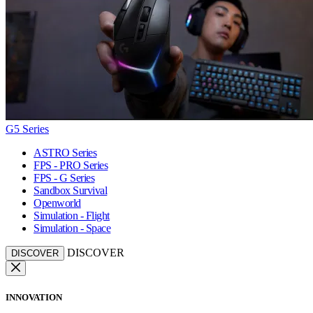
G5 Series
ASTRO Series
FPS - PRO Series
FPS - G Series
Sandbox Survival
Openworld
Simulation - Flight
Simulation - Space
DISCOVER
DISCOVER
INNOVATION