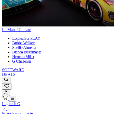
Le Mans Ultimate
Logitech G PLAY
Bubba Wallace
Suellio Almeida
Bianca Bustamante
Herman Miller
G Challenge
SOFTWARE
DEALS
Logitech G
Pozostałe regulacje