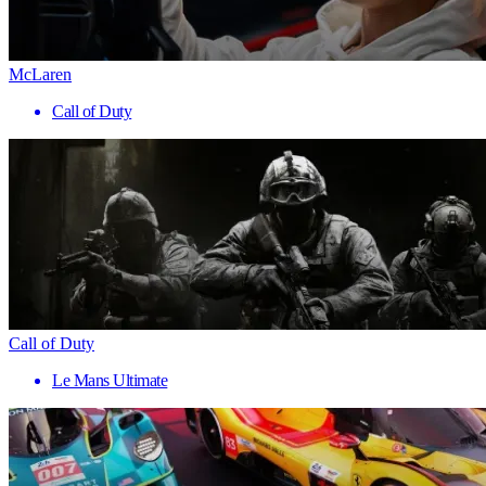
McLaren
Call of Duty
Call of Duty
Le Mans Ultimate