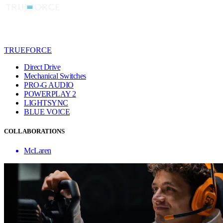
TRUEFORCE
Direct Drive
Mechanical Switches
PRO-G AUDIO
POWERPLAY 2
LIGHTSYNC
BLUE VO!CE
COLLABORATIONS
McLaren