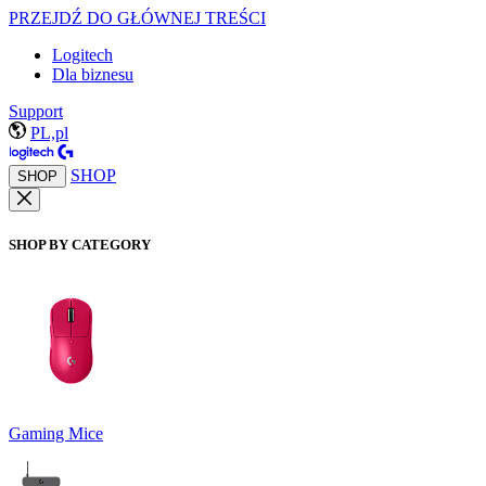
PRZEJDŹ DO GŁÓWNEJ TREŚCI
Logitech
Dla biznesu
Support
PL,pl
SHOP
SHOP
SHOP BY CATEGORY
Gaming Mice