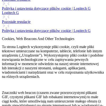
Polityka i ustawienia dotyczące plików cookie | Logitech G
Logitech G
Pozostałe regulacje
Polityka i ustawienia dotyczące plików cookie | Logitech G
Cookies, Web Beacons And Other Technologies
Ta strona Logitech wykorzystuje pliki cookie, czyli małe pliki
tekstowe umieszczane na komputerze, tablecie, telefonie lub innym
urządzeniu („Urządzenie”). Wykorzystujemy pliki cookie i podobne
rozwiązania technologiczne w celu zapisywania pewnych
informacji w momencie odwiedzin na naszej stronie internetowej
lub interakcji z naszymi stronami, usługami, aplikacjami,
wiadomościami i narzędziami oraz w celu rozpoznania użytkownika
na różnych urządzeniach.
Znaczniki web beacon (czasem zwane przezroczystymi plikami
GIF, czystymi plikami GIF lub robakami internetowymi) to małe
ciągi kodu, które umożliwiają nam umieszczenie małego obrazu (z
reguły niewidzialnego) na stronie internetowej lub w wiadomości e-