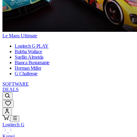
Le Mans Ultimate
Logitech G PLAY
Bubba Wallace
Suellio Almeida
Bianca Bustamante
Herman Miller
G Challenge
SOFTWARE
DEALS
Logitech G
Kupuj