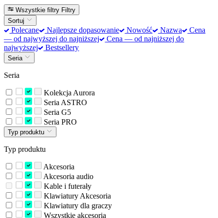
Wszystkie filtry
Filtry
Sortuj
Polecane
Najlepsze dopasowanie
Nowość
Nazwa
Cena
— od najwyższej do najniższej
Cena — od najniższej do
najwyższej
Bestsellery
Seria
Seria
Kolekcja Aurora
Seria ASTRO
Seria G5
Seria PRO
Typ produktu
Typ produktu
Akcesoria
Akcesoria audio
Kable i futerały
Klawiatury Akcesoria
Klawiatury dla graczy
Wszystkie akcesoria