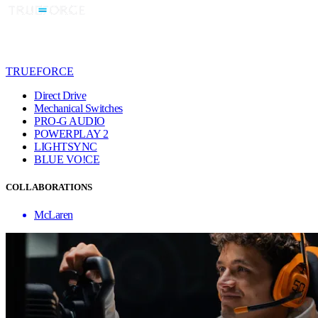
TRUEFORCE
Direct Drive
Mechanical Switches
PRO-G AUDIO
POWERPLAY 2
LIGHTSYNC
BLUE VO!CE
COLLABORATIONS
McLaren