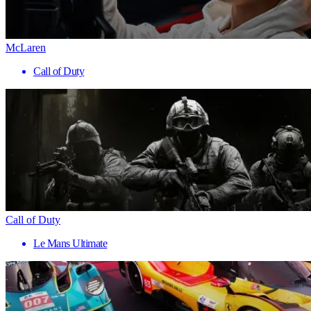
McLaren
Call of Duty
Call of Duty
Le Mans Ultimate