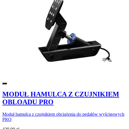
MODUŁ HAMULCA Z CZUJNIKIEM
OBLOADU PRO
Moduł hamulca z czujnikiem obciążenia do pedałów wyścigowych
PRO