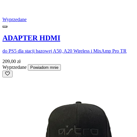
Wyprzedane
ADAPTER HDMI
do PS5 dla stacji bazowej A50, A20 Wireless i MixAmp Pro TR
209,00 zł
Wyprzedane
Powiadom mnie