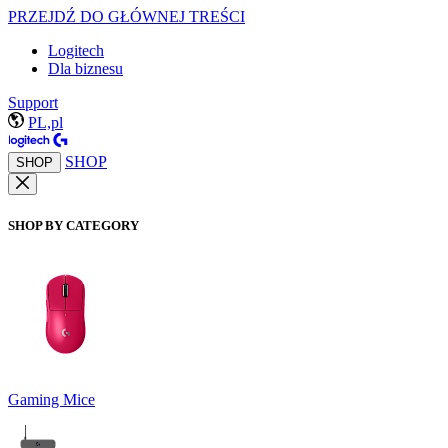
PRZEJDŹ DO GŁÓWNEJ TREŚCI
Logitech
Dla biznesu
Support
PL,pl
SHOP
SHOP
SHOP BY CATEGORY
Gaming Mice