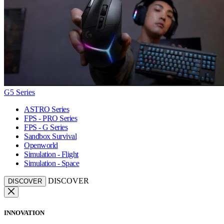
G5 Series
ASTRO Series
FPS - PRO Series
FPS - G Series
Sandbox Survival
Openworld
Simulation - Flight
Simulation - Space
DISCOVER
DISCOVER
INNOVATION