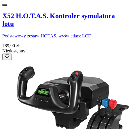
X52 H.O.T.A.S. Kontroler symulatora
lotu
Podstawowy zestaw HOTAS, wyświetlacz LCD
789,00 zł
Niedostępny