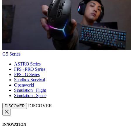
G5 Series
ASTRO Series
FPS - PRO Series
FPS - G Series
Sandbox Survival
Openworld
Simulation - Flight
Simulation - Space
DISCOVER
DISCOVER
INNOVATION