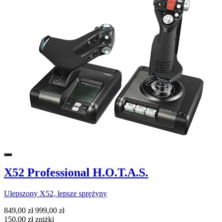
X52 Professional H.O.T.A.S.
Ulepszony X52, lepsze sprężyny
849,00 zł
999,00 zł
150,00 zł zniżki