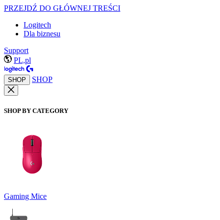
PRZEJDŹ DO GŁÓWNEJ TREŚCI
Logitech
Dla biznesu
Support
PL,pl
SHOP
SHOP
SHOP BY CATEGORY
Gaming Mice