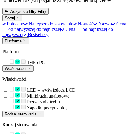
rolnictwem dzięki specjalnie zaprojektowanemu sprzętowi.
Wszystkie filtry
Filtry
Sortuj
Polecane
Najlepsze dopasowanie
Nowość
Nazwa
Cena
— od najwyższej do najniższej
Cena — od najniższej do
najwyższej
Bestsellery
Platforma
Platforma
Tylko PC
Właściwości
Właściwości
LED – wyświetlacz LCD
Minidrążki analogowe
Przełącznik trybu
Zapadki przepustnicy
Rodzaj sterowania
Rodzaj sterowania