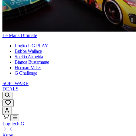
Le Mans Ultimate
Logitech G PLAY
Bubba Wallace
Suellio Almeida
Bianca Bustamante
Herman Miller
G Challenge
SOFTWARE
DEALS
Logitech G
Kupuj