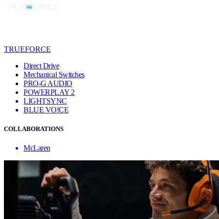
TRUEFORCE
Direct Drive
Mechanical Switches
PRO-G AUDIO
POWERPLAY 2
LIGHTSYNC
BLUE VO!CE
COLLABORATIONS
McLaren