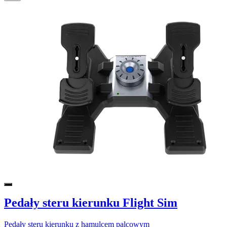
Pedały steru kierunku Flight Sim
Pedały steru kierunku z hamulcem palcowym