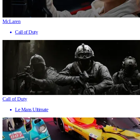
McLaren
Call of Duty
Call of Duty
Le Mans Ultimate