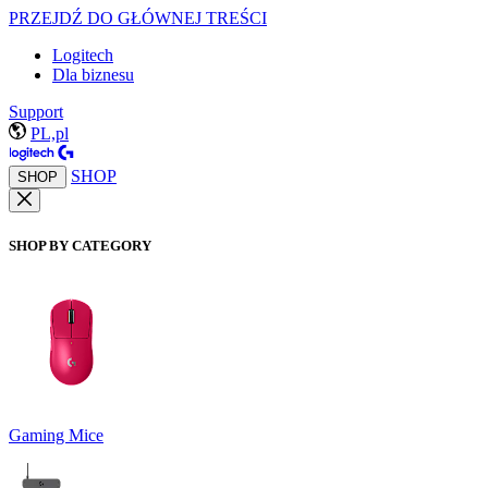
PRZEJDŹ DO GŁÓWNEJ TREŚCI
Logitech
Dla biznesu
Support
PL,pl
SHOP
SHOP
SHOP BY CATEGORY
Gaming Mice