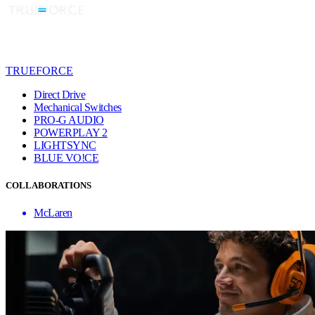
TRUEFORCE
Direct Drive
Mechanical Switches
PRO-G AUDIO
POWERPLAY 2
LIGHTSYNC
BLUE VO!CE
COLLABORATIONS
McLaren