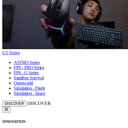
G5 Series
ASTRO Series
FPS - PRO Series
FPS - G Series
Sandbox Survival
Openworld
Simulation - Flight
Simulation - Space
DISCOVER
DISCOVER
INNOVATION