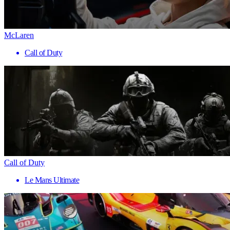
McLaren
Call of Duty
Call of Duty
Le Mans Ultimate