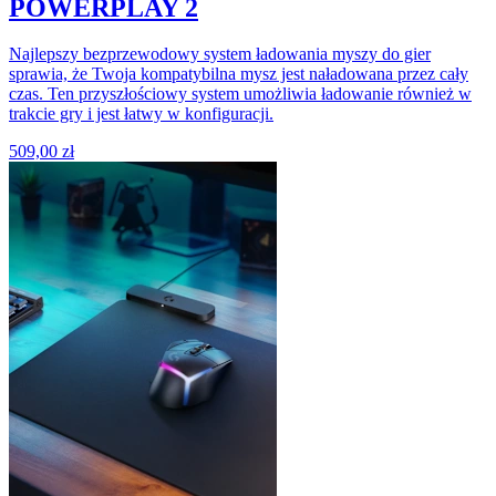
POWERPLAY 2
Najlepszy bezprzewodowy system ładowania myszy do gier
sprawia, że Twoja kompatybilna mysz jest naładowana przez cały
czas. Ten przyszłościowy system umożliwia ładowanie również w
trakcie gry i jest łatwy w konfiguracji.
509,00 zł