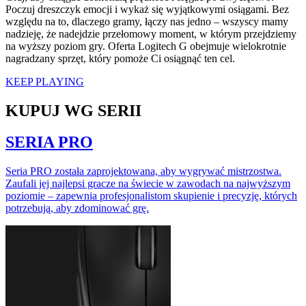
Poczuj dreszczyk emocji i wykaż się wyjątkowymi osiągami. Bez
względu na to, dlaczego gramy, łączy nas jedno – wszyscy mamy
nadzieję, że nadejdzie przełomowy moment, w którym przejdziemy
na wyższy poziom gry. Oferta Logitech G obejmuje wielokrotnie
nagradzany sprzęt, który pomoże Ci osiągnąć ten cel.
KEEP PLAYING
KUPUJ WG SERII
SERIA PRO
Seria PRO została zaprojektowana, aby wygrywać mistrzostwa.
Zaufali jej najlepsi gracze na świecie w zawodach na najwyższym
poziomie – zapewnia profesjonalistom skupienie i precyzję, których
potrzebują, aby zdominować grę.