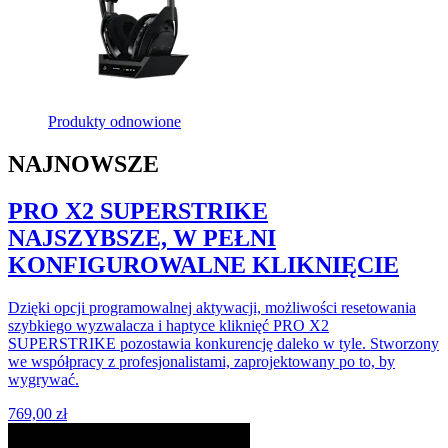
Produkty odnowione
NAJNOWSZE
PRO X2 SUPERSTRIKE
NAJSZYBSZE, W PEŁNI
KONFIGUROWALNE KLIKNIĘCIE
Dzięki opcji programowalnej aktywacji, możliwości resetowania
szybkiego wyzwalacza i haptyce kliknięć PRO X2
SUPERSTRIKE pozostawia konkurencję daleko w tyle. Stworzony
we współpracy z profesjonalistami, zaprojektowany po to, by
wygrywać.
769,00 zł