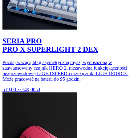
SERIA PRO
PRO X SUPERLIGHT 2 DEX
Poznaj ważącą 60 g asymetryczną mysz, wyposażoną w
zaawansowany czujnik HERO 2, niezawodną funkcję łączności
bezprzewodowej LIGHTSPEED i przełączniki LIGHTFORCE.
Może pracować na baterii do 95 godzin.
519,00 zł
749,00 zł