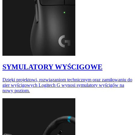
SYMULATORY WYŚCIGOWE
Dzięki projektowi, rozwiązaniom technicznym oraz zamiłowaniu do
gier wyścigowych Logitech G wynosi symulatory wyścigów na
nowy poziom.