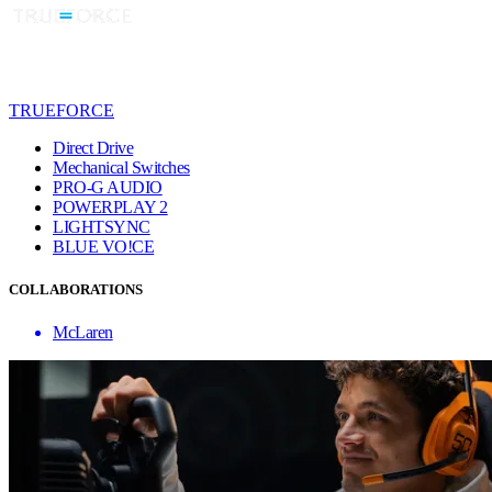
TRUEFORCE
Direct Drive
Mechanical Switches
PRO-G AUDIO
POWERPLAY 2
LIGHTSYNC
BLUE VO!CE
COLLABORATIONS
McLaren