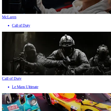
McLaren
Call of Duty
Call of Duty
Le Mans Ultimate