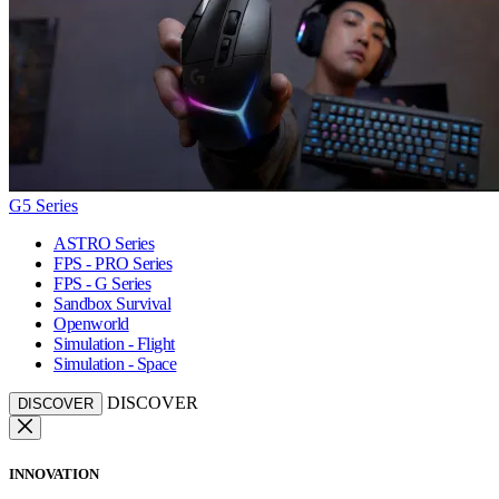
G5 Series
ASTRO Series
FPS - PRO Series
FPS - G Series
Sandbox Survival
Openworld
Simulation - Flight
Simulation - Space
DISCOVER
DISCOVER
INNOVATION