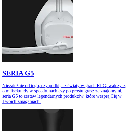
SERIA G5
Niezależnie od tego, czy podbijasz światy w grach RPG, walczysz
o milisekundy w speedrunach czy po prostu grasz ze znajomymi,
seria G5 to zestaw legendarnych produktów, które wesprą Cię w
Twoich zmaganiach.