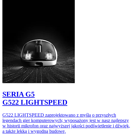
SERIA G5
G522 LIGHTSPEED
G522 LIGHTSPEED zaprojektowano z myślą o przyszłych
legendach gier komputerowych; wyposażony jest w nasz najlepszy
w historii mikrofon oraz najwyższej jakości podświetlenie i dźwięk,
a także lekką i wygodną budowę.