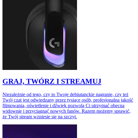
GRAJ, TWÓRZ I STREAMUJ
Niezależnie od tego, czy to Twoje debiutanckie nagranie, czy też
Twój czat jest odwiedzany przez tysiące osób, profesjonalna jakość
filmowania, oświetlenie i dźwięk pozwolą Ci utrzymać obecną
widownię i przyciągnąć nowych fanów. Razem możemy sprawić,
że Twój stream wzniesie się na szczyt.