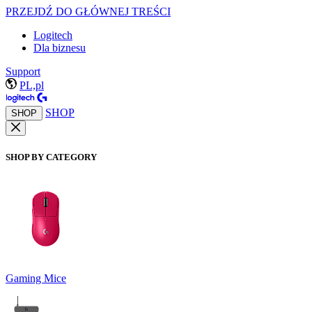
PRZEJDŹ DO GŁÓWNEJ TREŚCI
Logitech
Dla biznesu
Support
PL,pl
SHOP
SHOP
SHOP BY CATEGORY
Gaming Mice