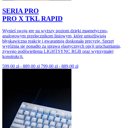
SERIA PRO
PRO X TKL RAPID
Wynieś swoją grę na wyższy poziom dzięki magnetyczno-
analogowym przełącznikom liniowym, które umożliwiają
błyskawiczną reakcję i gwarantują doskonałą precyzję. Sprzęt
wyróżnia się ponadto za sprawą elastycznych opcji uruchamiania,
żywego podświetlenia LIGHTSYNC RGB oraz wytrzymałej
konstrukcji.
599,00 zł
-
889,00 zł
799,00 zł
-
889,00 zł