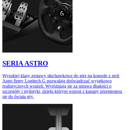
SERIA ASTRO
Wysokiej klasy zestawy słuchawkowe do gier na konsole z serii
Astro firmy Logitech G pozwalają doświadczać wyjątkowo
realistycznych wrażeń. Wyróżniają się za sprawą dbałości o
szczegóły i stylistyki, dzięki którym wprost z kanapy przeniesiesz
się do świata gry.