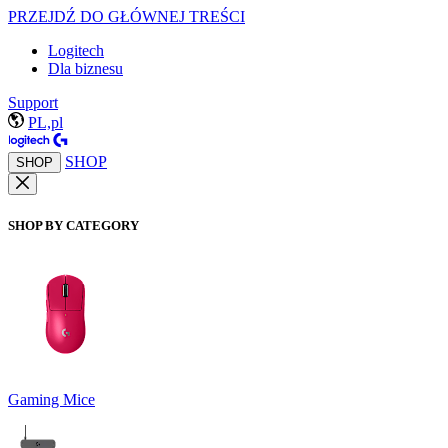
PRZEJDŹ DO GŁÓWNEJ TREŚCI
Logitech
Dla biznesu
Support
PL,pl
SHOP
SHOP
SHOP BY CATEGORY
Gaming Mice