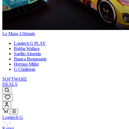
Le Mans Ultimate
Logitech G PLAY
Bubba Wallace
Suellio Almeida
Bianca Bustamante
Herman Miller
G Challenge
SOFTWARE
DEALS
Logitech G
Kupuj