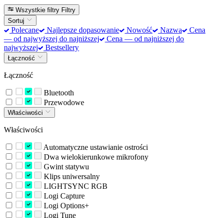
Wszystkie filtry
Filtry
Sortuj
Polecane
Najlepsze dopasowanie
Nowość
Nazwa
Cena
— od najwyższej do najniższej
Cena — od najniższej do
najwyższej
Bestsellery
Łączność
Łączność
Bluetooth
Przewodowe
Właściwości
Właściwości
Automatyczne ustawianie ostrości
Dwa wielokierunkowe mikrofony
Gwint statywu
Klips uniwersalny
LIGHTSYNC RGB
Logi Capture
Logi Options+
Logi Tune