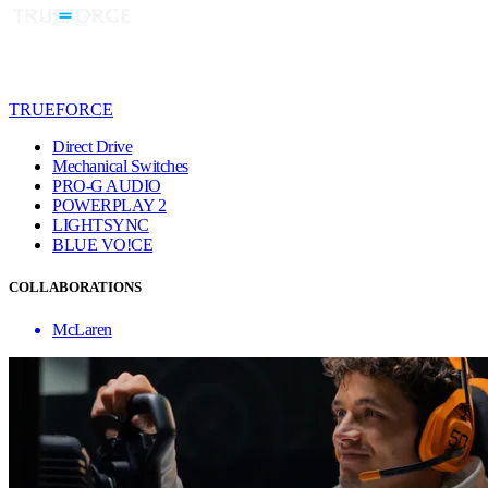
TRUEFORCE
Direct Drive
Mechanical Switches
PRO-G AUDIO
POWERPLAY 2
LIGHTSYNC
BLUE VO!CE
COLLABORATIONS
McLaren