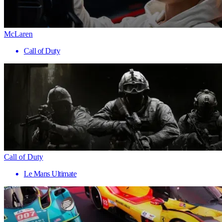
McLaren
Call of Duty
Call of Duty
Le Mans Ultimate