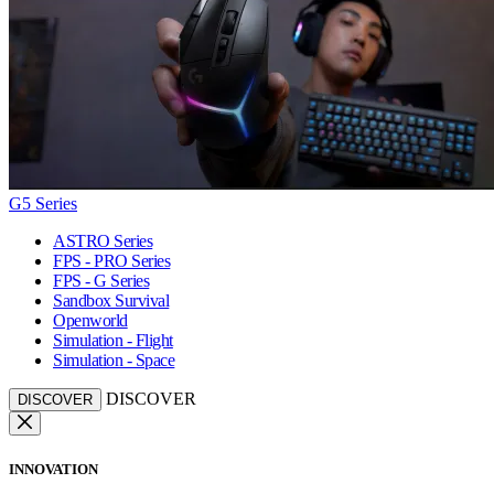
G5 Series
ASTRO Series
FPS - PRO Series
FPS - G Series
Sandbox Survival
Openworld
Simulation - Flight
Simulation - Space
DISCOVER
DISCOVER
INNOVATION