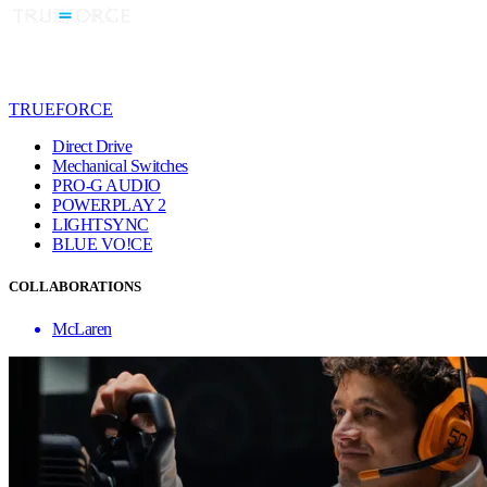
TRUEFORCE
Direct Drive
Mechanical Switches
PRO-G AUDIO
POWERPLAY 2
LIGHTSYNC
BLUE VO!CE
COLLABORATIONS
McLaren