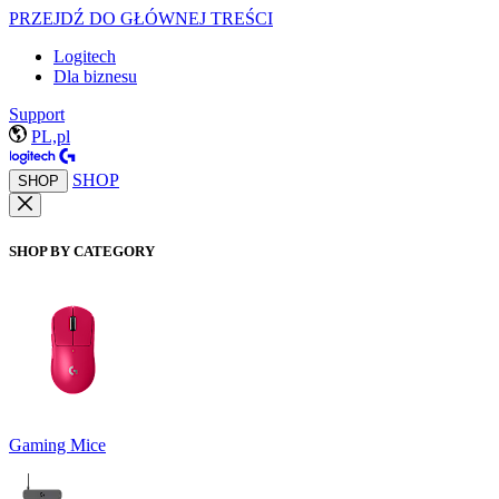
PRZEJDŹ DO GŁÓWNEJ TREŚCI
Logitech
Dla biznesu
Support
PL,pl
SHOP
SHOP
SHOP BY CATEGORY
Gaming Mice