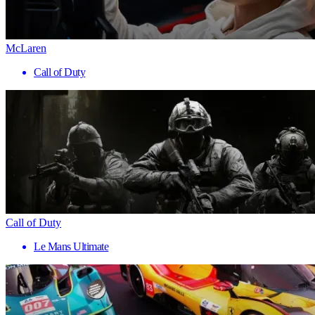
McLaren
Call of Duty
Call of Duty
Le Mans Ultimate