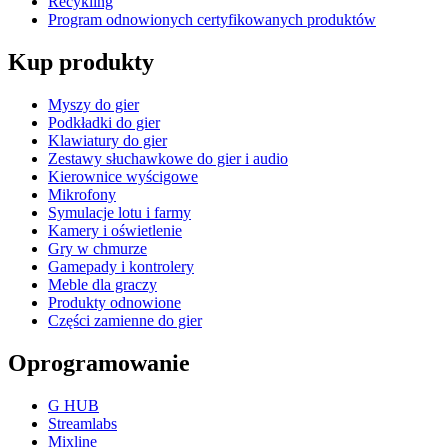
Recykling
Program odnowionych certyfikowanych produktów
Kup produkty
Myszy do gier
Podkładki do gier
Klawiatury do gier
Zestawy słuchawkowe do gier i audio
Kierownice wyścigowe
Mikrofony
Symulacje lotu i farmy
Kamery i oświetlenie
Gry w chmurze
Gamepady i kontrolery
Meble dla graczy
Produkty odnowione
Części zamienne do gier
Oprogramowanie
G HUB
Streamlabs
Mixline