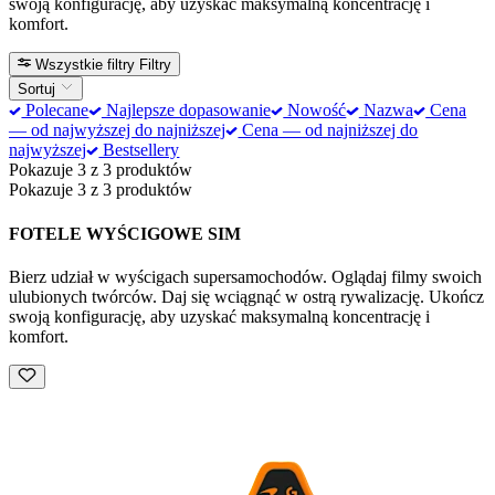
swoją konfigurację, aby uzyskać maksymalną koncentrację i
komfort.
Wszystkie filtry
Filtry
Sortuj
Polecane
Najlepsze dopasowanie
Nowość
Nazwa
Cena
— od najwyższej do najniższej
Cena — od najniższej do
najwyższej
Bestsellery
Pokazuje 3 z 3 produktów
Pokazuje 3 z 3 produktów
FOTELE WYŚCIGOWE SIM
Bierz udział w wyścigach supersamochodów. Oglądaj filmy swoich
ulubionych twórców. Daj się wciągnąć w ostrą rywalizację. Ukończ
swoją konfigurację, aby uzyskać maksymalną koncentrację i
komfort.