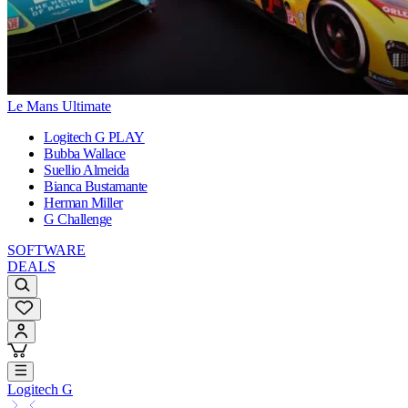
Le Mans Ultimate
Logitech G PLAY
Bubba Wallace
Suellio Almeida
Bianca Bustamante
Herman Miller
G Challenge
SOFTWARE
DEALS
Logitech G