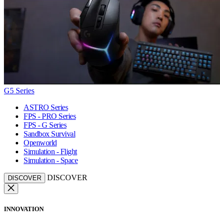
G5 Series
ASTRO Series
FPS - PRO Series
FPS - G Series
Sandbox Survival
Openworld
Simulation - Flight
Simulation - Space
DISCOVER
DISCOVER
INNOVATION