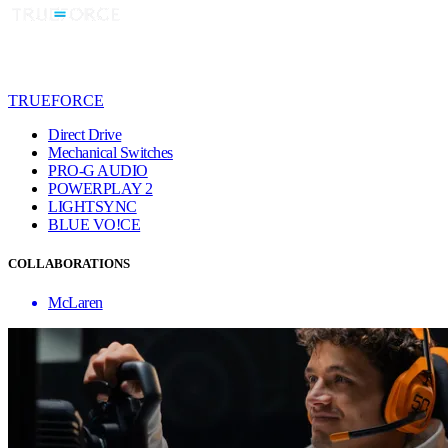
TRUEFORCE
Direct Drive
Mechanical Switches
PRO-G AUDIO
POWERPLAY 2
LIGHTSYNC
BLUE VO!CE
COLLABORATIONS
McLaren