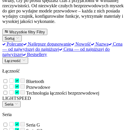
światy, czy po prostu spędzasz czas z przyjaciółmi w wirtualnej
rzeczywistości. Od niezwykle czułych bezprzewodowych myszek
do gier po wydajne modele przewodowe – każda z nich posiada
wydajny czujnik, konfigurowalne funkcje, wytrzymałe materiały i
wysokiej jakości wykonanie.
Wszystkie filtry
Filtry
Sortuj
Polecane
Najlepsze dopasowanie
Nowość
Nazwa
Cena
— od najwyższej do najniższej
Cena — od najniższej do
najwyższej
Bestsellery
Łączność
Łączność
Bluetooth
Przewodowe
Technologia łączności bezprzewodowej
LIGHTSPEED
Seria
Seria
Seria G