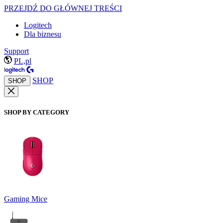
PRZEJDŹ DO GŁÓWNEJ TREŚCI
Logitech
Dla biznesu
Support
PL,pl
SHOP
SHOP
SHOP BY CATEGORY
Gaming Mice