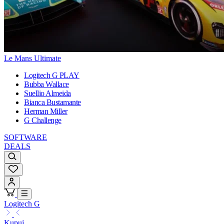
Le Mans Ultimate
Logitech G PLAY
Bubba Wallace
Suellio Almeida
Bianca Bustamante
Herman Miller
G Challenge
SOFTWARE
DEALS
Logitech G
Kupuj