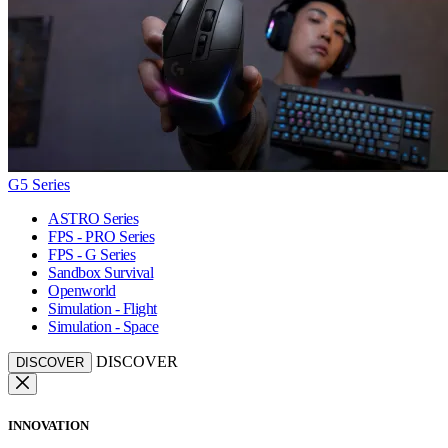
G5 Series
ASTRO Series
FPS - PRO Series
FPS - G Series
Sandbox Survival
Openworld
Simulation - Flight
Simulation - Space
DISCOVER
DISCOVER
INNOVATION