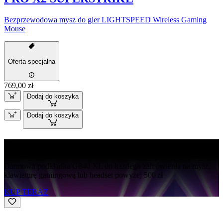
Bezprzewodowa mysz do gier LIGHTSPEED Wireless Gaming
Mouse
Oferta specjalna
769,00 zł
Dodaj do koszyka
Dodaj do koszyka
Darmowy G840
Darmowa podkładka G840 XL do każdego zamówienia na mysz,
klawiaturę gamingową lub headset powyżej 500 zł
KUP TERAZ