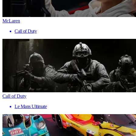
McLaren
Call of Duty
Call of Duty
Le Mans Ultimate