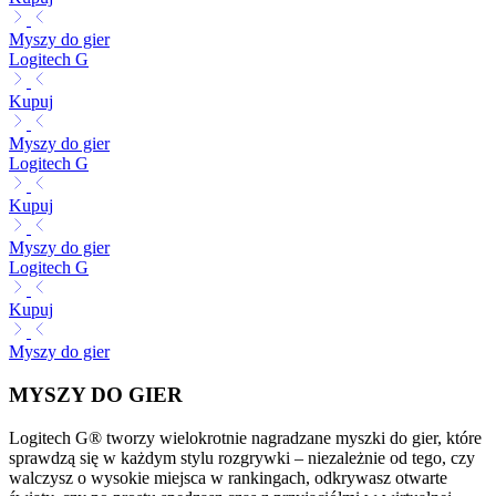
Myszy do gier
Logitech G
Kupuj
Myszy do gier
Logitech G
Kupuj
Myszy do gier
Logitech G
Kupuj
Myszy do gier
MYSZY DO GIER
Logitech G® tworzy wielokrotnie nagradzane myszki do gier, które
sprawdzą się w każdym stylu rozgrywki – niezależnie od tego, czy
walczysz o wysokie miejsca w rankingach, odkrywasz otwarte