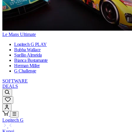
Le Mans Ultimate
Logitech G PLAY
Bubba Wallace
Suellio Almeida
Bianca Bustamante
Herman Miller
G Challenge
SOFTWARE
DEALS
Logitech G
Kupuj