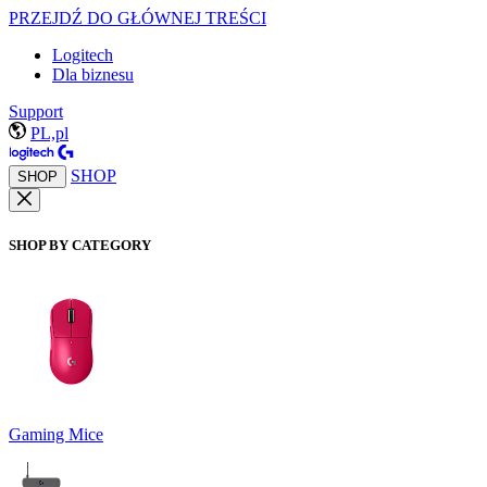
PRZEJDŹ DO GŁÓWNEJ TREŚCI
Logitech
Dla biznesu
Support
PL,pl
SHOP
SHOP
SHOP BY CATEGORY
Gaming Mice