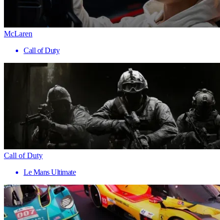
McLaren
Call of Duty
Call of Duty
Le Mans Ultimate