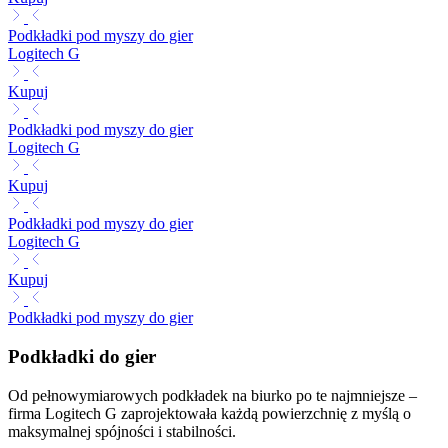
Podkładki pod myszy do gier
Logitech G
Kupuj
Podkładki pod myszy do gier
Logitech G
Kupuj
Podkładki pod myszy do gier
Logitech G
Kupuj
Podkładki pod myszy do gier
Podkładki do gier
Od pełnowymiarowych podkładek na biurko po te najmniejsze –
firma Logitech G zaprojektowała każdą powierzchnię z myślą o
maksymalnej spójności i stabilności.