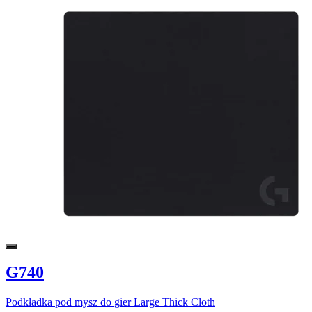
G740
Podkładka pod mysz do gier Large Thick Cloth