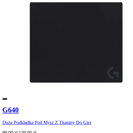
G640
Duża Podkładka Pod Mysz Z Tkaniny Do Gier
99,00 zł
139,00 zł