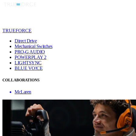
TRUEFORCE
Direct Drive
Mechanical Switches
PRO-G AUDIO
POWERPLAY 2
LIGHTSYNC
BLUE VO!CE
COLLABORATIONS
McLaren