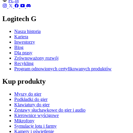
PL,pl
Logitech G
Nasza historia
Kariera
Inwestorzy
Blog
Dla prasy
Zrównoważony rozwój
Recykling
Program odnowionych certyfikowanych produktów
Kup produkty
Myszy do gier
Podkładki do gier
Klawiatury do gier
Zestawy słuchawkowe do gier i audio
Kierownice wyścigowe
Mikrofony
Symulacje lotu i farmy
Kamery i oświetlenie