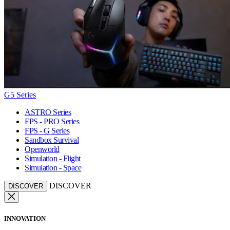
G5 Series
ASTRO Series
FPS - PRO Series
FPS - G Series
Sandbox Survival
Openworld
Simulation - Flight
Simulation - Space
DISCOVER
DISCOVER
INNOVATION