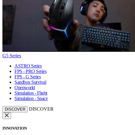
G5 Series
ASTRO Series
FPS - PRO Series
FPS - G Series
Sandbox Survival
Openworld
Simulation - Flight
Simulation - Space
DISCOVER
DISCOVER
INNOVATION