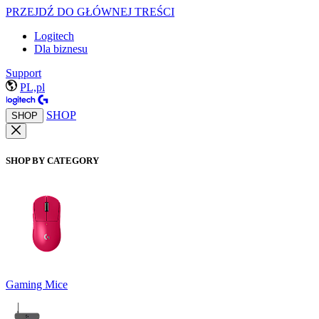
PRZEJDŹ DO GŁÓWNEJ TREŚCI
Logitech
Dla biznesu
Support
PL,pl
SHOP
SHOP
SHOP BY CATEGORY
Gaming Mice