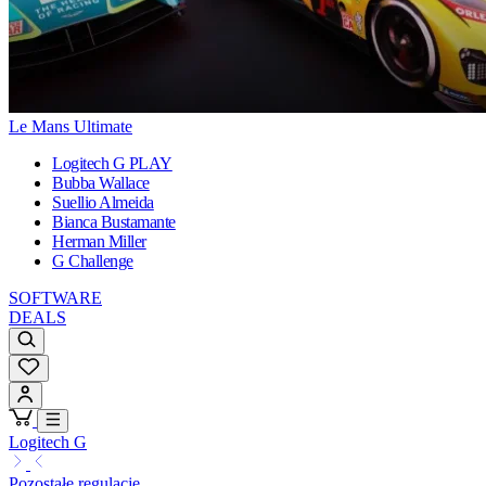
Le Mans Ultimate
Logitech G PLAY
Bubba Wallace
Suellio Almeida
Bianca Bustamante
Herman Miller
G Challenge
SOFTWARE
DEALS
Logitech G
Pozostałe regulacje