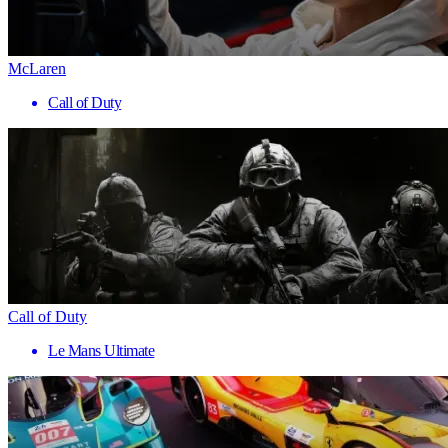
McLaren
Call of Duty
Call of Duty
Le Mans Ultimate