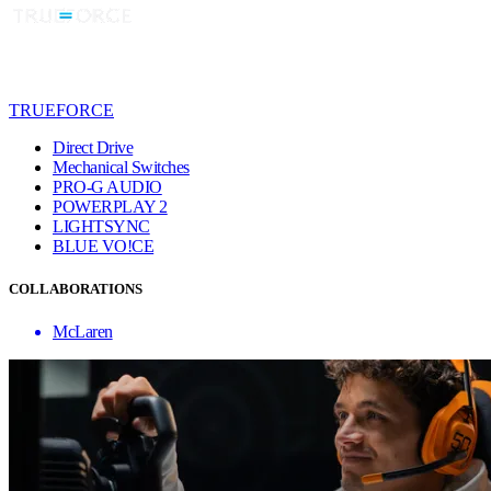
TRUEFORCE
Direct Drive
Mechanical Switches
PRO-G AUDIO
POWERPLAY 2
LIGHTSYNC
BLUE VO!CE
COLLABORATIONS
McLaren