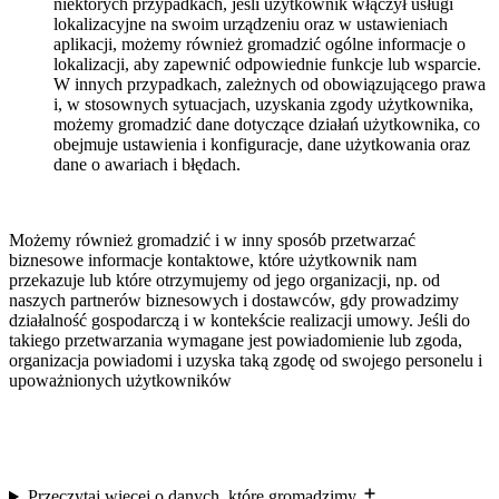
niektórych przypadkach, jeśli użytkownik włączył usługi
lokalizacyjne na swoim urządzeniu oraz w ustawieniach
aplikacji, możemy również gromadzić ogólne informacje o
lokalizacji, aby zapewnić odpowiednie funkcje lub wsparcie.
W innych przypadkach, zależnych od obowiązującego prawa
i, w stosownych sytuacjach, uzyskania zgody użytkownika,
możemy gromadzić dane dotyczące działań użytkownika, co
obejmuje ustawienia i konfiguracje, dane użytkowania oraz
dane o awariach i błędach.
Możemy również gromadzić i w inny sposób przetwarzać
biznesowe informacje kontaktowe, które użytkownik nam
przekazuje lub które otrzymujemy od jego organizacji, np. od
naszych partnerów biznesowych i dostawców, gdy prowadzimy
działalność gospodarczą i w kontekście realizacji umowy. Jeśli do
takiego przetwarzania wymagane jest powiadomienie lub zgoda,
organizacja powiadomi i uzyska taką zgodę od swojego personelu i
upoważnionych użytkowników
Przeczytaj więcej o danych, które gromadzimy