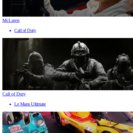
McLaren
Call of Duty
Call of Duty
Le Mans Ultimate