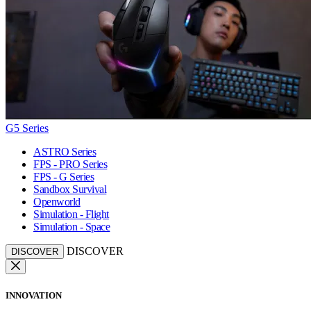
G5 Series
ASTRO Series
FPS - PRO Series
FPS - G Series
Sandbox Survival
Openworld
Simulation - Flight
Simulation - Space
DISCOVER
DISCOVER
INNOVATION