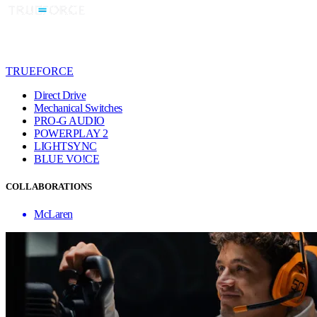
TRUEFORCE
Direct Drive
Mechanical Switches
PRO-G AUDIO
POWERPLAY 2
LIGHTSYNC
BLUE VO!CE
COLLABORATIONS
McLaren