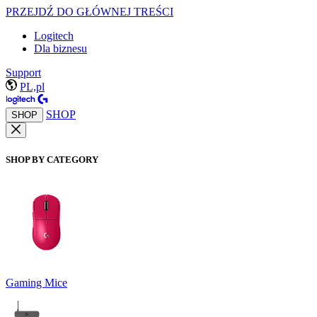
PRZEJDŹ DO GŁÓWNEJ TREŚCI
Logitech
Dla biznesu
Support
PL,pl
SHOP
SHOP
SHOP BY CATEGORY
Gaming Mice