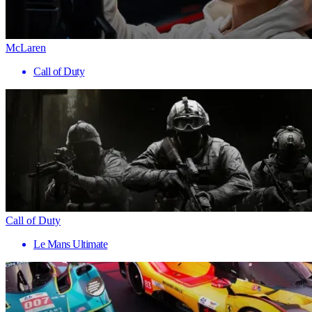
McLaren
Call of Duty
Call of Duty
Le Mans Ultimate