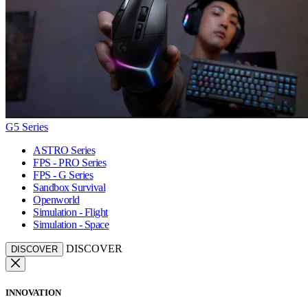
G5 Series
ASTRO Series
FPS - PRO Series
FPS - G Series
Sandbox Survival
Openworld
Simulation - Flight
Simulation - Space
DISCOVER
DISCOVER
INNOVATION