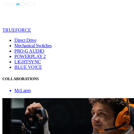
TRUEFORCE
Direct Drive
Mechanical Switches
PRO-G AUDIO
POWERPLAY 2
LIGHTSYNC
BLUE VO!CE
COLLABORATIONS
McLaren