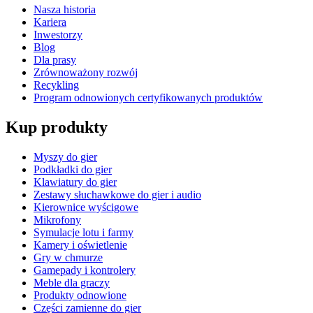
Nasza historia
Kariera
Inwestorzy
Blog
Dla prasy
Zrównoważony rozwój
Recykling
Program odnowionych certyfikowanych produktów
Kup produkty
Myszy do gier
Podkładki do gier
Klawiatury do gier
Zestawy słuchawkowe do gier i audio
Kierownice wyścigowe
Mikrofony
Symulacje lotu i farmy
Kamery i oświetlenie
Gry w chmurze
Gamepady i kontrolery
Meble dla graczy
Produkty odnowione
Części zamienne do gier