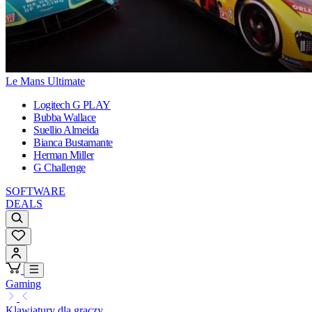
Le Mans Ultimate
Logitech G PLAY
Bubba Wallace
Suellio Almeida
Bianca Bustamante
Herman Miller
G Challenge
SOFTWARE
DEALS
Gaming
Klawiatury dla graczy