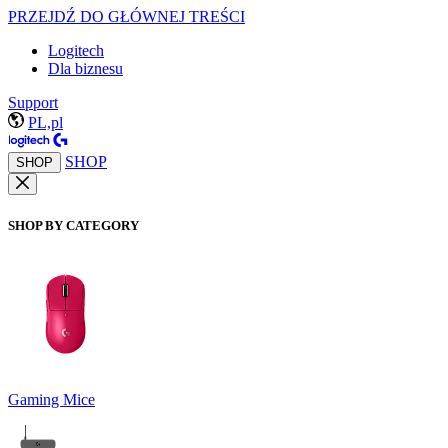
PRZEJDŹ DO GŁÓWNEJ TREŚCI
Logitech
Dla biznesu
Support
PL,pl
SHOP
SHOP
SHOP BY CATEGORY
Gaming Mice