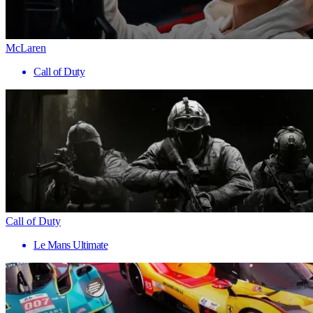
McLaren
Call of Duty
Call of Duty
Le Mans Ultimate