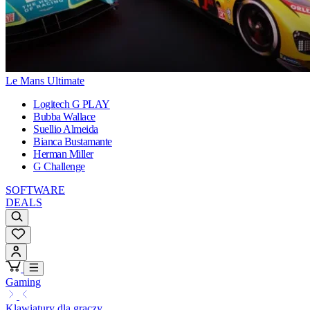
Le Mans Ultimate
Logitech G PLAY
Bubba Wallace
Suellio Almeida
Bianca Bustamante
Herman Miller
G Challenge
SOFTWARE
DEALS
Gaming
Klawiatury dla graczy