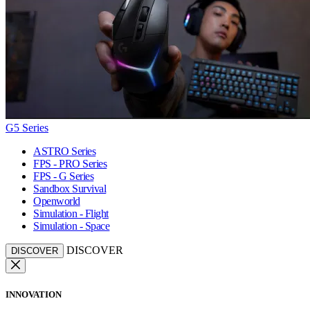
G5 Series
ASTRO Series
FPS - PRO Series
FPS - G Series
Sandbox Survival
Openworld
Simulation - Flight
Simulation - Space
DISCOVER
DISCOVER
INNOVATION