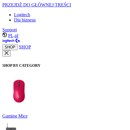
PRZEJDŹ DO GŁÓWNEJ TREŚCI
Logitech
Dla biznesu
Support
PL,pl
SHOP
SHOP
SHOP BY CATEGORY
Gaming Mice