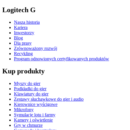
Logitech G
Nasza historia
Kariera
Inwestorzy
Blog
Dla prasy
Zrównoważony rozwój
Recykling
Program odnowionych certyfikowanych produktów
Kup produkty
Myszy do gier
Podkładki do gier
Klawiatury do gier
Zestawy słuchawkowe do gier i audio
Kierownice wyścigowe
Mikrofony
Symulacje lotu i farmy
Kamery i oświetlenie
Gry w chmurze