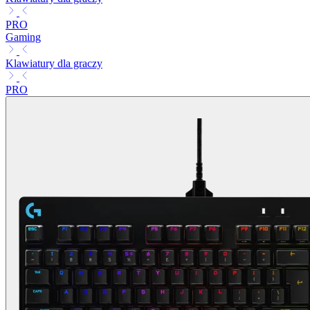
PRO
Gaming
Klawiatury dla graczy
PRO