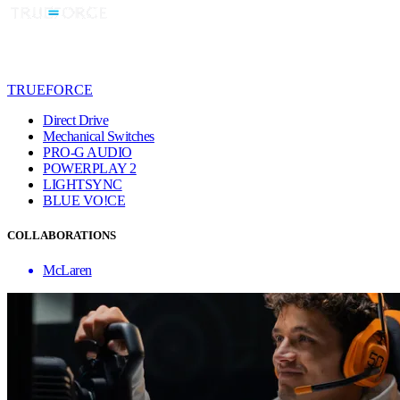
TRUEFORCE
Direct Drive
Mechanical Switches
PRO-G AUDIO
POWERPLAY 2
LIGHTSYNC
BLUE VO!CE
COLLABORATIONS
McLaren