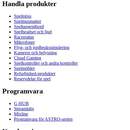
Handla produkter
Spelmöss
Spelmusmattor
Speltangentbord
Spelheadset och ljud
Racerrattar
Mikrofoner
Flyg- och jordbrukssimulering
Kameror och belysning
Cloud Gaming
Spelkontroller och andra kontroller
Spelmöbler
Refurbished-produkter
Reservdelar för spel
Programvara
G HUB
Streamlabs
Mixline
Programvara för ASTRO-serien