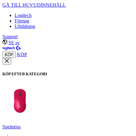
GÅ TILL HUVUDINNEHÅLL
Logitech
Företag
Utbildning
Support
SE,sv
KÖP
KÖP
KÖP EFTER KATEGORI
Spelmöss