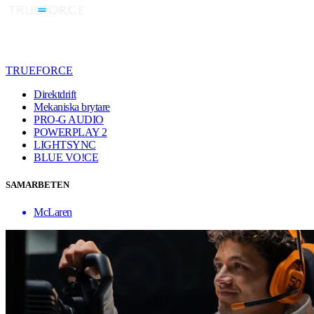
TRUEFORCE
Direktdrift
Mekaniska brytare
PRO-G AUDIO
POWERPLAY 2
LIGHTSYNC
BLUE VO!CE
SAMARBETEN
McLaren