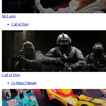
McLaren
Call of Duty
Call of Duty
Le Mans Ultimate