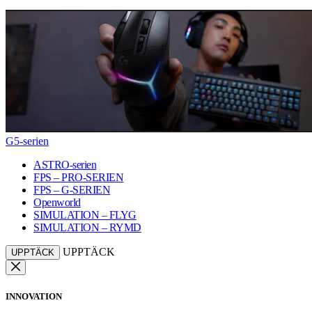
G5-serien
ASTRO-serien
FPS – PRO-SERIEN
FPS – G-SERIEN
Openworld
SIMULATION – FLYG
SIMULATION – RYMD
UPPTÄCK
UPPTÄCK
INNOVATION