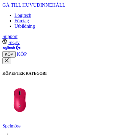
GÅ TILL HUVUDINNEHÅLL
Logitech
Företag
Utbildning
Support
SE,sv
KÖP
KÖP
KÖP EFTER KATEGORI
Spelmöss