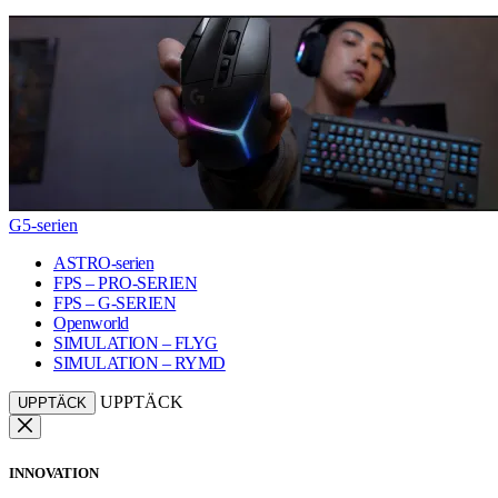
G5-serien
ASTRO-serien
FPS – PRO-SERIEN
FPS – G-SERIEN
Openworld
SIMULATION – FLYG
SIMULATION – RYMD
UPPTÄCK
UPPTÄCK
INNOVATION