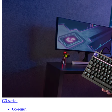
G3-serien
G5-serien