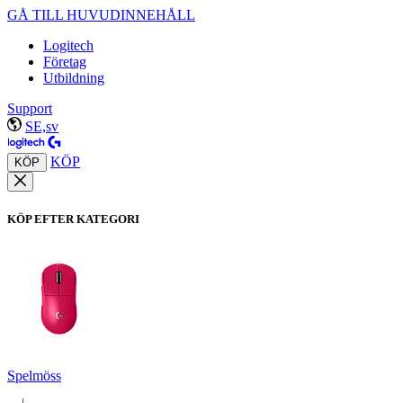
GÅ TILL HUVUDINNEHÅLL
Logitech
Företag
Utbildning
Support
SE,sv
KÖP
KÖP
KÖP EFTER KATEGORI
Spelmöss