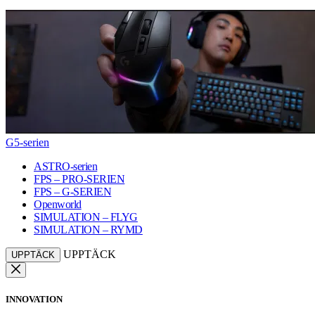
G5-serien
ASTRO-serien
FPS – PRO-SERIEN
FPS – G-SERIEN
Openworld
SIMULATION – FLYG
SIMULATION – RYMD
UPPTÄCK
UPPTÄCK
INNOVATION