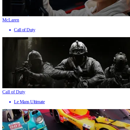
McLaren
Call of Duty
Call of Duty
Le Mans Ultimate