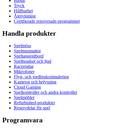
Blogg
Tryck
Hållbarhet
Återvinning
Certifierade renoverade-programmet
Handla produkter
Spelmöss
Spelmusmattor
Speltangentbord
Spelheadset och ljud
Racerrattar
Mikrofoner
Flyg- och jordbrukssimulering
Kameror och belysning
Cloud Gaming
Spelkontroller och andra kontroller
Spelmöbler
Refurbished-produkter
Reservdelar för spel
Programvara