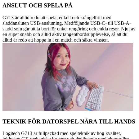
ANSLUT OCH SPELA PÅ
G713 är alltid redo att spela, enkelt och krångelfritt med
sladdansluten USB-anslutning. Medföljande USB-C- till USB-A-
sladd som går att ta bort för enkel rengöring och enkla resor. Njut av
en super snabb och alltid aktiv tangentbordsupplevelse, så att du
alltid är redo att hoppa in i en match och säkra vinsten.
TEKNIK FÖR DATORSPEL NÄRA TILL HANDS
Logitech G713 är fullpackad med spelteknik av hög kvalitet,
inklusive GX mekaniska brytare och dedikerade mediekontroller.