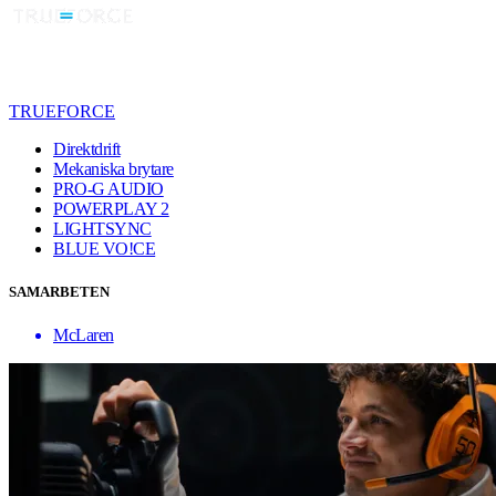
TRUEFORCE
Direktdrift
Mekaniska brytare
PRO-G AUDIO
POWERPLAY 2
LIGHTSYNC
BLUE VO!CE
SAMARBETEN
McLaren