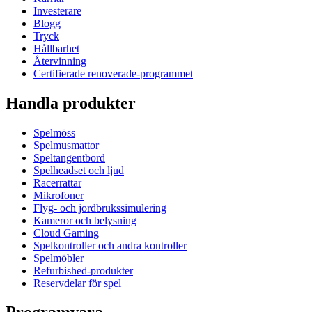
Investerare
Blogg
Tryck
Hållbarhet
Återvinning
Certifierade renoverade-programmet
Handla produkter
Spelmöss
Spelmusmattor
Speltangentbord
Spelheadset och ljud
Racerrattar
Mikrofoner
Flyg- och jordbrukssimulering
Kameror och belysning
Cloud Gaming
Spelkontroller och andra kontroller
Spelmöbler
Refurbished-produkter
Reservdelar för spel