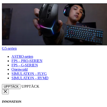
G5-serien
ASTRO-serien
FPS – PRO-SERIEN
FPS – G-SERIEN
Openworld
SIMULATION – FLYG
SIMULATION – RYMD
UPPTÄCK
UPPTÄCK
INNOVATION