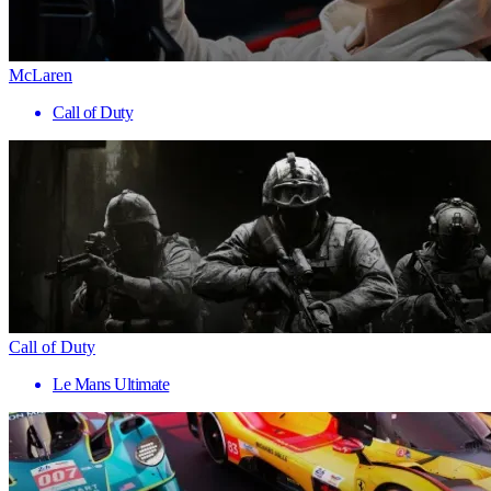
McLaren
Call of Duty
Call of Duty
Le Mans Ultimate