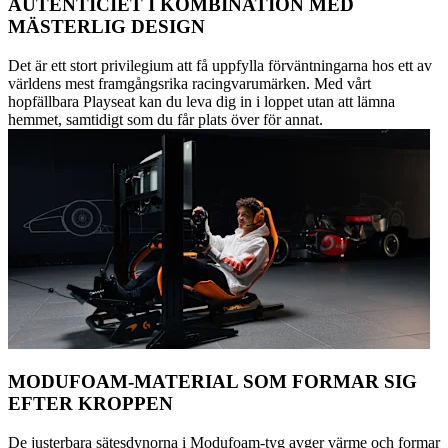
AUTENTICIET I KOMBINATION MED
MÄSTERLIG DESIGN
Det är ett stort privilegium att få uppfylla förväntningarna hos ett av
världens mest framgångsrika racingvarumärken. Med vårt
hopfällbara Playseat kan du leva dig in i loppet utan att lämna
hemmet, samtidigt som du får plats över för annat.
MODUFOAM-MATERIAL SOM FORMAR SIG
EFTER KROPPEN
De justerbara sätesdynorna i Modufoam-tyg avger värme och formar