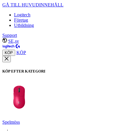
GÅ TILL HUVUDINNEHÅLL
Logitech
Företag
Utbildning
Support
SE,sv
KÖP
KÖP
KÖP EFTER KATEGORI
Spelmöss