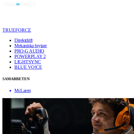
TRUEFORCE
Direktdrift
Mekaniska brytare
PRO-G AUDIO
POWERPLAY 2
LIGHTSYNC
BLUE VO!CE
SAMARBETEN
McLaren