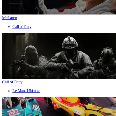
McLaren
Call of Duty
Call of Duty
Le Mans Ultimate