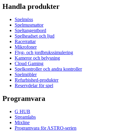
Handla produkter
Spelmöss
Spelmusmattor
Speltangentbord
Spelheadset och ljud
Racerrattar
Mikrofoner
Flyg- och jordbrukssimulering
Kameror och belysning
Cloud Gaming
Spelkontroller och andra kontroller
Spelmöbler
Refurbished-produkter
Reservdelar för spel
Programvara
G HUB
Streamlabs
Mixline
Programvara för ASTRO-serien