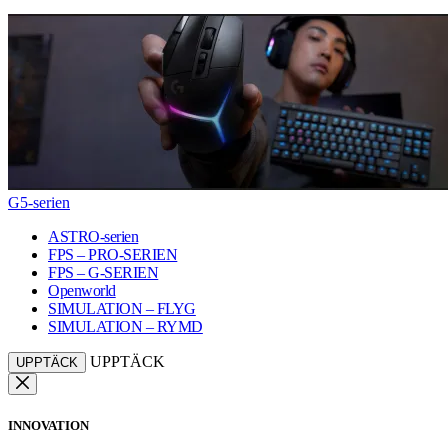
G5-serien
ASTRO-serien
FPS – PRO-SERIEN
FPS – G-SERIEN
Openworld
SIMULATION – FLYG
SIMULATION – RYMD
UPPTÄCK
UPPTÄCK
INNOVATION