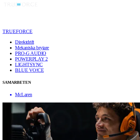
TRUEFORCE
Direktdrift
Mekaniska brytare
PRO-G AUDIO
POWERPLAY 2
LIGHTSYNC
BLUE VO!CE
SAMARBETEN
McLaren