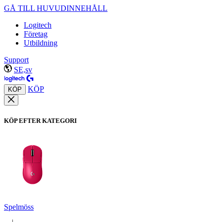
GÅ TILL HUVUDINNEHÅLL
Logitech
Företag
Utbildning
Support
SE,sv
KÖP
KÖP
KÖP EFTER KATEGORI
Spelmöss