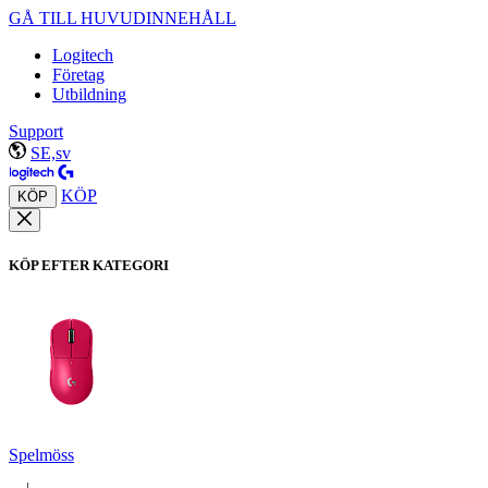
GÅ TILL HUVUDINNEHÅLL
Logitech
Företag
Utbildning
Support
SE,sv
KÖP
KÖP
KÖP EFTER KATEGORI
Spelmöss