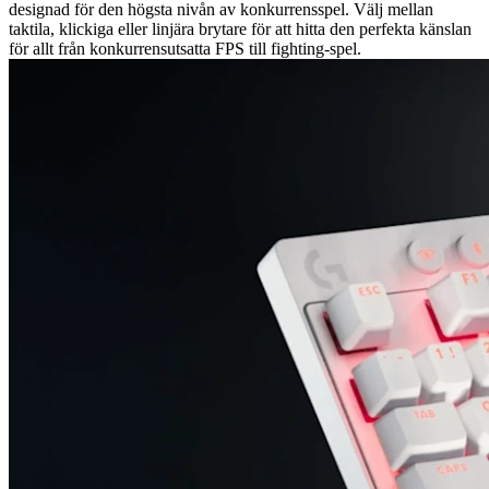
designad för den högsta nivån av konkurrensspel. Välj mellan
taktila, klickiga eller linjära brytare för att hitta den perfekta känslan
för allt från konkurrensutsatta FPS till fighting-spel.