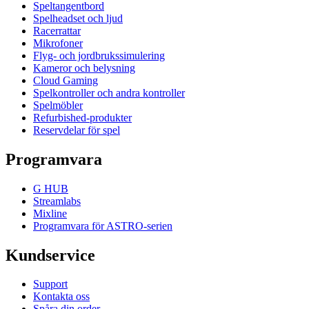
Speltangentbord
Spelheadset och ljud
Racerrattar
Mikrofoner
Flyg- och jordbrukssimulering
Kameror och belysning
Cloud Gaming
Spelkontroller och andra kontroller
Spelmöbler
Refurbished-produkter
Reservdelar för spel
Programvara
G HUB
Streamlabs
Mixline
Programvara för ASTRO-serien
Kundservice
Support
Kontakta oss
Spåra din order