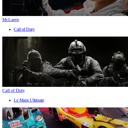
McLaren
Call of Duty
Call of Duty
Le Mans Ultimate