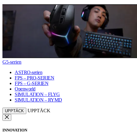
G5-serien
ASTRO-serien
FPS – PRO-SERIEN
FPS – G-SERIEN
Openworld
SIMULATION – FLYG
SIMULATION – RYMD
UPPTÄCK
UPPTÄCK
INNOVATION