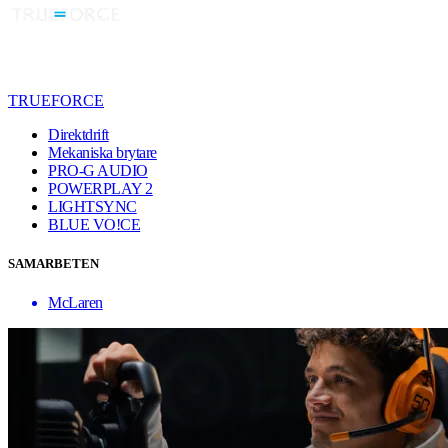
TRUEFORCE
Direktdrift
Mekaniska brytare
PRO-G AUDIO
POWERPLAY 2
LIGHTSYNC
BLUE VO!CE
SAMARBETEN
McLaren