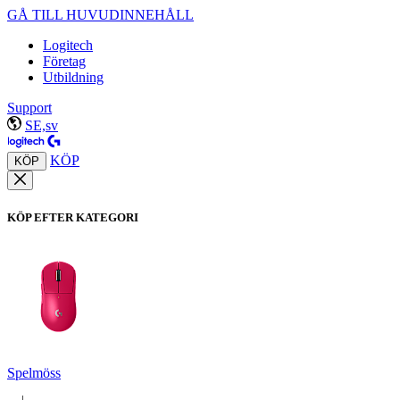
GÅ TILL HUVUDINNEHÅLL
Logitech
Företag
Utbildning
Support
SE,sv
KÖP
KÖP
KÖP EFTER KATEGORI
Spelmöss