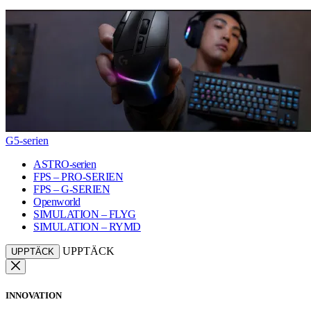
G5-serien
ASTRO-serien
FPS – PRO-SERIEN
FPS – G-SERIEN
Openworld
SIMULATION – FLYG
SIMULATION – RYMD
UPPTÄCK
UPPTÄCK
INNOVATION