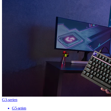
G3-serien
G5-serien