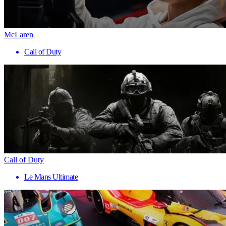
McLaren
Call of Duty
Call of Duty
Le Mans Ultimate