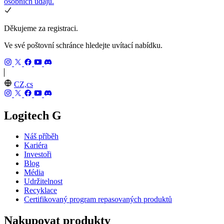
osobních údajů.
Děkujeme za registraci.
Ve své poštovní schránce hledejte uvítací nabídku.
CZ,cs
Logitech G
Náš příběh
Kariéra
Investoři
Blog
Média
Udržitelnost
Recyklace
Certifikovaný program repasovaných produktů
Nakupovat produkty