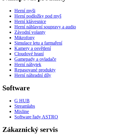
Herní myši
Herní podložky pod myš
Herní klávesnice
Herní náhlavní soupravy a audio
Závodní volanty
Mikrofony
Simulace letu a farmaření
Kamery a osvětlení
Cloudové hraní
Gamepady a ovladače
Herní nábytek
Repasované produkty
Herní náhradní díly
Software
G HUB
Streamlabs
Mixline
Software řady ASTRO
Zákaznický servis