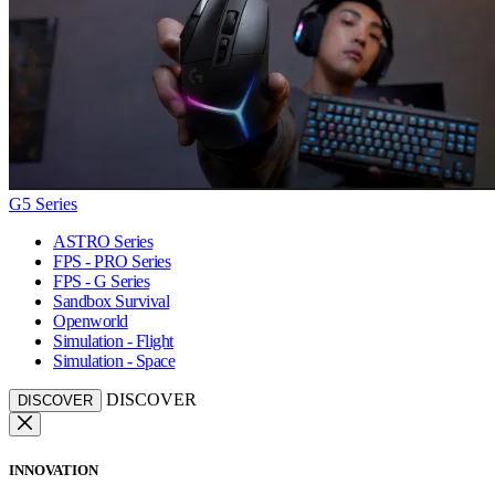
G5 Series
ASTRO Series
FPS - PRO Series
FPS - G Series
Sandbox Survival
Openworld
Simulation - Flight
Simulation - Space
DISCOVER
DISCOVER
INNOVATION