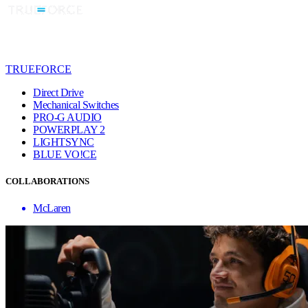
TRUEFORCE
Direct Drive
Mechanical Switches
PRO-G AUDIO
POWERPLAY 2
LIGHTSYNC
BLUE VO!CE
COLLABORATIONS
McLaren