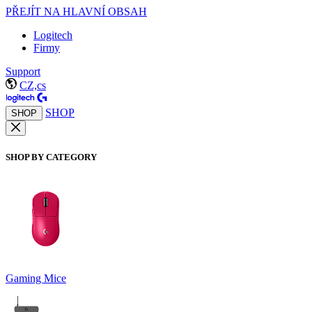
PŘEJÍT NA HLAVNÍ OBSAH
Logitech
Firmy
Support
CZ,cs
SHOP
SHOP
SHOP BY CATEGORY
Gaming Mice