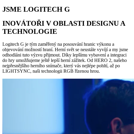
JSME LOGITECH G
INOVÁTOŘI V OBLASTI DESIGNU A
TECHNOLOGIE
Logitech G je tým zaměřený na posouvání hranic výkonu a
objevování možností hraní. Herní svět se neustále vyvíjí a my jsme
odhodláni tuto výzvu přijmout. Díky lepšímu vybavení a integraci
do hry umožňujeme ještě lepší herní zážitek. Od HERO 2, našeho
nejpřesnějšího herního snímače, který vás nejlépe pohltí, až po
LIGHTSYNC, naši technologii RGB řízenou hrou.