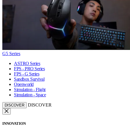
G5 Series
ASTRO Series
FPS - PRO Series
FPS - G Series
Sandbox Survival
Openworld
Simulation - Flight
Simulation - Space
DISCOVER
DISCOVER
INNOVATION