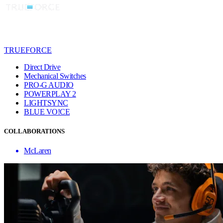
TRUEFORCE
Direct Drive
Mechanical Switches
PRO-G AUDIO
POWERPLAY 2
LIGHTSYNC
BLUE VO!CE
COLLABORATIONS
McLaren