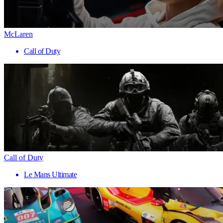
McLaren
Call of Duty
Call of Duty
Le Mans Ultimate