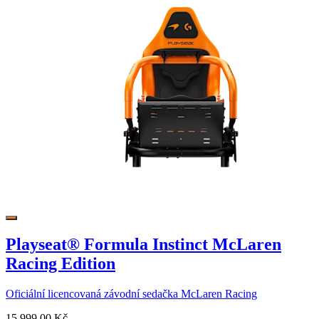
Playseat® Formula Instinct McLaren
Racing Edition
Oficiální licencovaná závodní sedačka McLaren Racing
15 999,00 Kč