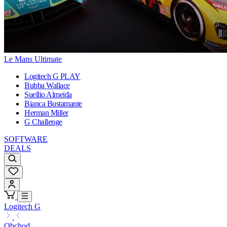
Le Mans Ultimate
Logitech G PLAY
Bubba Wallace
Suellio Almeida
Bianca Bustamante
Herman Miller
G Challenge
SOFTWARE
DEALS
Logitech G
Obchod