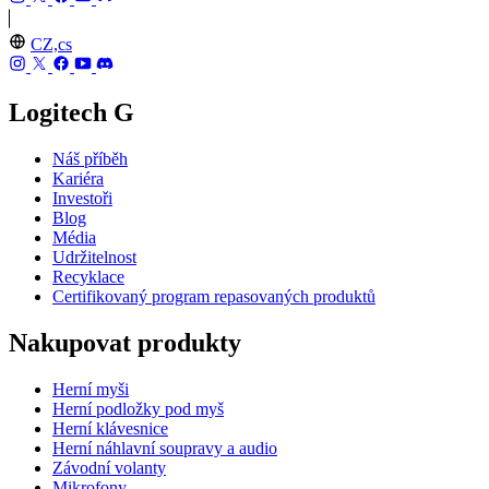
CZ,cs
Logitech G
Náš příběh
Kariéra
Investoři
Blog
Média
Udržitelnost
Recyklace
Certifikovaný program repasovaných produktů
Nakupovat produkty
Herní myši
Herní podložky pod myš
Herní klávesnice
Herní náhlavní soupravy a audio
Závodní volanty
Mikrofony