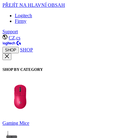
PŘEJÍT NA HLAVNÍ OBSAH
Logitech
Firmy
Support
CZ,cs
SHOP
SHOP
SHOP BY CATEGORY
Gaming Mice