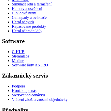
Simulace letu a farmaření
Kamery a osvětlení
Cloudové hraní
Gamepady a ovladače
Herní nábytek
Repasované produkty
Herní náhradní díly
Software
G HUB
Streamlabs
Mixline
Software řady ASTRO
Zákaznický servis
Podpora
Kontaktujte nás
Sledovat objednávku
Vrácení zboží a zrušení objednávky
Předvolby