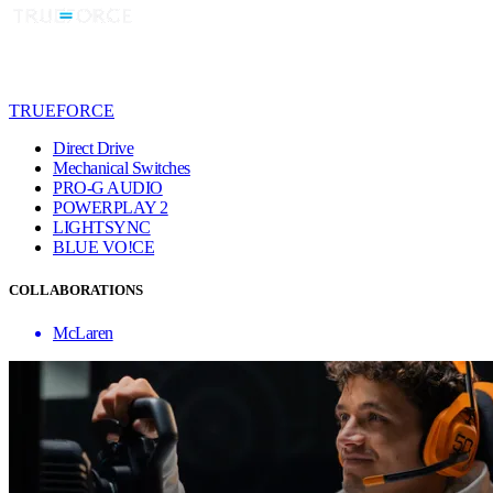
TRUEFORCE
Direct Drive
Mechanical Switches
PRO-G AUDIO
POWERPLAY 2
LIGHTSYNC
BLUE VO!CE
COLLABORATIONS
McLaren