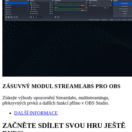
ZÁSUVNÝ MODUL STREAMLABS PRO OBS
Získejte výhody upozornění Streamlabs, multistreamingu,
překryvných prvků a dalších funkcí přímo v OBS Studio.
DALŠÍ INFORMACE
ZAČNĚTE SDÍLET SVOU HRU JEŠTĚ