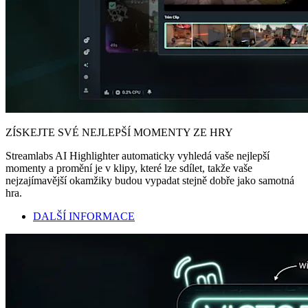
ZÍSKEJTE SVÉ NEJLEPŠÍ MOMENTY ZE HRY
Streamlabs AI Highlighter automaticky vyhledá vaše nejlepší
momenty a promění je v klipy, které lze sdílet, takže vaše
nejzajímavější okamžiky budou vypadat stejně dobře jako samotná
hra.
DALŠÍ INFORMACE