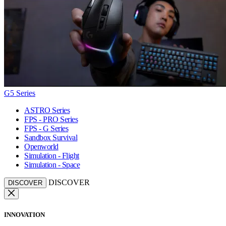
G5 Series
ASTRO Series
FPS - PRO Series
FPS - G Series
Sandbox Survival
Openworld
Simulation - Flight
Simulation - Space
DISCOVER
DISCOVER
INNOVATION