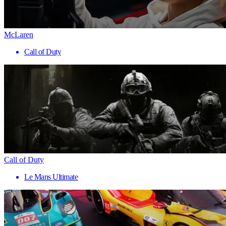
McLaren
Call of Duty
Call of Duty
Le Mans Ultimate