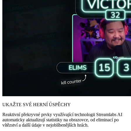
UKAŽTE SVÉ HERNÍ ÚSPĚCHY
Reaktivní překryvné prvky využívající technologii Streamlabs AI
automaticky aktualizují statistiky na obrazovce, od eliminací po
vítězství a další údaje v nejoblíbenějších hrách.