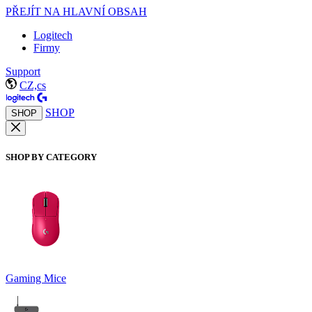
PŘEJÍT NA HLAVNÍ OBSAH
Logitech
Firmy
Support
CZ,cs
SHOP
SHOP
SHOP BY CATEGORY
Gaming Mice