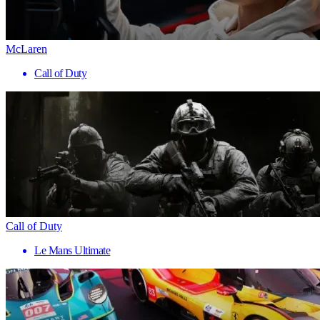
McLaren
Call of Duty
Call of Duty
Le Mans Ultimate