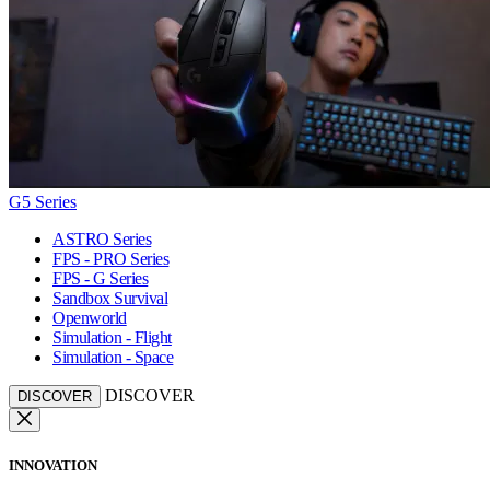
G5 Series
ASTRO Series
FPS - PRO Series
FPS - G Series
Sandbox Survival
Openworld
Simulation - Flight
Simulation - Space
DISCOVER
DISCOVER
INNOVATION