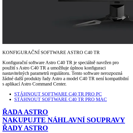
KONFIGURAČNÍ SOFTWARE ASTRO C40 TR
Konfigurační software Astro C40 TR je speciálně navržen pro
použití s Astro C40 TR a umožňuje úplnou konfiguraci
nastavitelných parametrů regulátoru. Tento software nerozpozná
žádné další produkty řady Astro a model C40 TR není kompatibilní
s aplikací Astro Command Center.
STÁHNOUT SOFTWARE C40 TR PRO PC
STÁHNOUT SOFTWARE C40 TR PRO MAC
ŘADA ASTRO
NAKUPUJTE NÁHLAVNÍ SOUPRAVY
ŘADY ASTRO