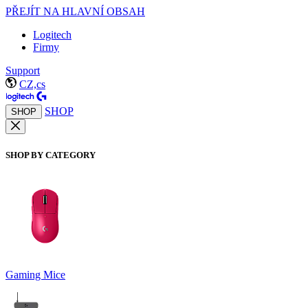
PŘEJÍT NA HLAVNÍ OBSAH
Logitech
Firmy
Support
CZ,cs
SHOP
SHOP
SHOP BY CATEGORY
Gaming Mice