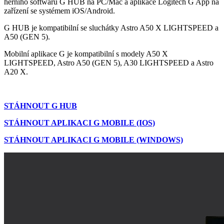
herního softwaru G HUB na PC/Mac a aplikace Logitech G App na
zařízení se systémem iOS/Android.
G HUB je kompatibilní se sluchátky Astro A50 X LIGHTSPEED a
A50 (GEN 5).
Mobilní aplikace G je kompatibilní s modely A50 X
LIGHTSPEED, Astro A50 (GEN 5), A30 LIGHTSPEED a Astro
A20 X.
STÁHNOUT G HUB
STÁHNOUT APLIKACI G MOBILE (IOS)
STÁHNOUT APLIKACI G MOBILE (WINDOWS)