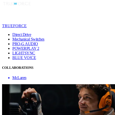
TRUEFORCE
Direct Drive
Mechanical Switches
PRO-G AUDIO
POWERPLAY 2
LIGHTSYNC
BLUE VO!CE
COLLABORATIONS
McLaren