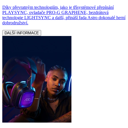
Díky převratným technologiím, jako je třísystémové přepínání
PLAYSYNC, ovladače PRO-G GRAPHENE, bezdrátová
technologie LIGHTSYNC a další, přináší řada Astro dokonalé herní
dobrodružství.
DALŠÍ INFORMACE