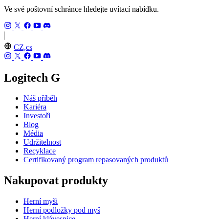
Ve své poštovní schránce hledejte uvítací nabídku.
CZ,cs
Logitech G
Náš příběh
Kariéra
Investoři
Blog
Média
Udržitelnost
Recyklace
Certifikovaný program repasovaných produktů
Nakupovat produkty
Herní myši
Herní podložky pod myš
Herní klávesnice