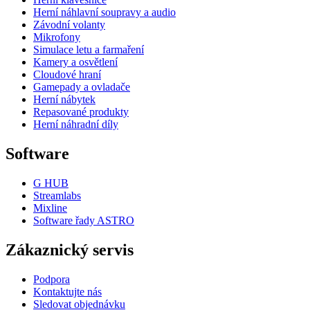
Herní náhlavní soupravy a audio
Závodní volanty
Mikrofony
Simulace letu a farmaření
Kamery a osvětlení
Cloudové hraní
Gamepady a ovladače
Herní nábytek
Repasované produkty
Herní náhradní díly
Software
G HUB
Streamlabs
Mixline
Software řady ASTRO
Zákaznický servis
Podpora
Kontaktujte nás
Sledovat objednávku