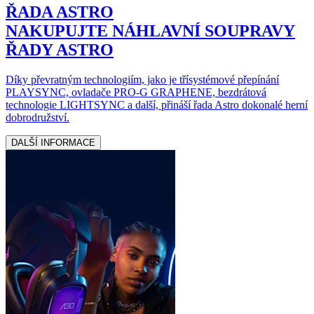
ŘADA ASTRO
NAKUPUJTE NÁHLAVNÍ SOUPRAVY
ŘADY ASTRO
Díky převratným technologiím, jako je třísystémové přepínání
PLAYSYNC, ovladače PRO-G GRAPHENE, bezdrátová
technologie LIGHTSYNC a další, přináší řada Astro dokonalé herní
dobrodružství.
DALŠÍ INFORMACE