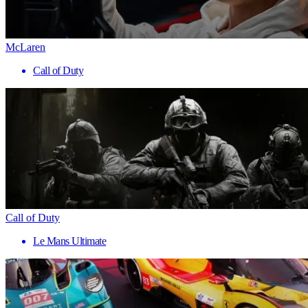
McLaren
Call of Duty
Call of Duty
Le Mans Ultimate