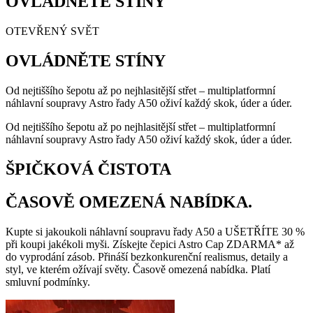
OVLÁDNĚTE STÍNY
OTEVŘENÝ SVĚT
OVLÁDNĚTE STÍNY
Od nejtiššího šepotu až po nejhlasitější střet – multiplatformní
náhlavní soupravy Astro řady A50 oživí každý skok, úder a úder.
Od nejtiššího šepotu až po nejhlasitější střet – multiplatformní
náhlavní soupravy Astro řady A50 oživí každý skok, úder a úder.
ŠPIČKOVÁ ČISTOTA
ČASOVĚ OMEZENÁ NABÍDKA.
Kupte si jakoukoli náhlavní soupravu řady A50 a UŠETŘÍTE 30 %
při koupi jakékoli myši. Získejte čepici Astro Cap ZDARMA* až
do vyprodání zásob. Přináší bezkonkurenční realismus, detaily a
styl, ve kterém ožívají světy. Časově omezená nabídka. Platí
smluvní podmínky.