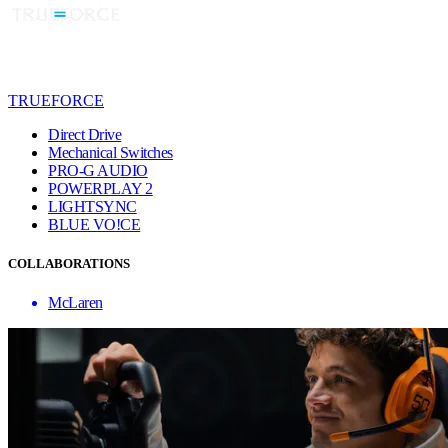
TRUEFORCE
Direct Drive
Mechanical Switches
PRO-G AUDIO
POWERPLAY 2
LIGHTSYNC
BLUE VO!CE
COLLABORATIONS
McLaren