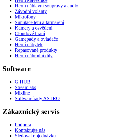
Herní klávesnice
Herní náhlavní soupravy a audio
Závodní volanty
Mikrofony
Simulace letu a farmaření
Kamery a osvětlení
Cloudové hraní
Gamepady a ovladače
Herní nábytek
Repasované produkty
Herní náhradní díly
Software
G HUB
Streamlabs
Mixline
Software řady ASTRO
Zákaznický servis
Podpora
Kontaktujte nás
Sledovat objednávku