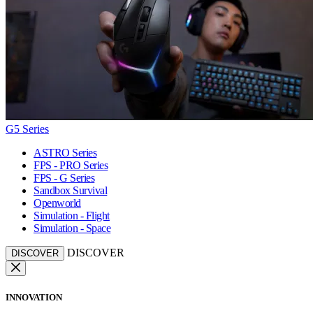
G5 Series
ASTRO Series
FPS - PRO Series
FPS - G Series
Sandbox Survival
Openworld
Simulation - Flight
Simulation - Space
DISCOVER
DISCOVER
INNOVATION