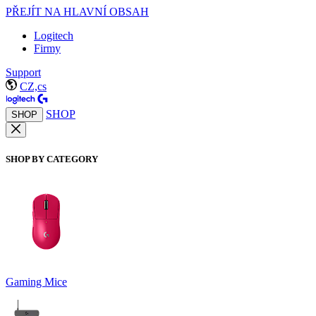
PŘEJÍT NA HLAVNÍ OBSAH
Logitech
Firmy
Support
CZ,cs
SHOP
SHOP
SHOP BY CATEGORY
Gaming Mice