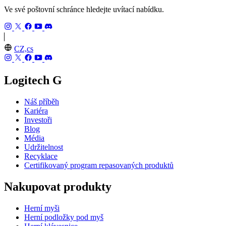
Ve své poštovní schránce hledejte uvítací nabídku.
CZ,cs
Logitech G
Náš příběh
Kariéra
Investoři
Blog
Média
Udržitelnost
Recyklace
Certifikovaný program repasovaných produktů
Nakupovat produkty
Herní myši
Herní podložky pod myš