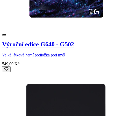
Výroční edice G640 - G502
Velká látková herní podložka pod myš
549,00 Kč