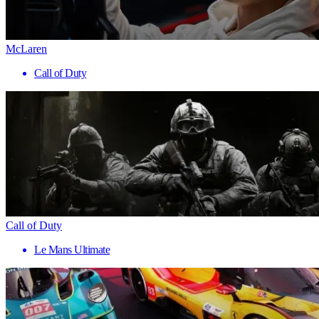
McLaren
Call of Duty
Call of Duty
Le Mans Ultimate