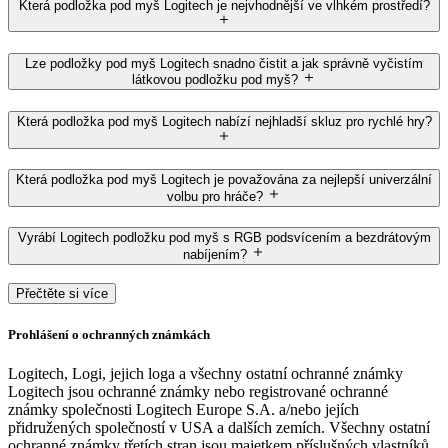
Která podložka pod myš Logitech je nejvhodnější ve vlhkém prostředí?
Lze podložky pod myš Logitech snadno čistit a jak správně vyčistím
látkovou podložku pod myš?
Která podložka pod myš Logitech nabízí nejhladší skluz pro rychlé hry?
Která podložka pod myš Logitech je považována za nejlepší univerzální
volbu pro hráče?
Vyrábí Logitech podložku pod myš s RGB podsvícením a bezdrátovým
nabíjením?
Přečtěte si více
Prohlášení o ochranných známkách
Logitech, Logi, jejich loga a všechny ostatní ochranné známky
Logitech jsou ochranné známky nebo registrované ochranné
známky společnosti Logitech Europe S.A. a/nebo jejích
přidružených společností v USA a dalších zemích. Všechny ostatní
ochranné známky třetích stran jsou majetkem příslušných vlastníků.