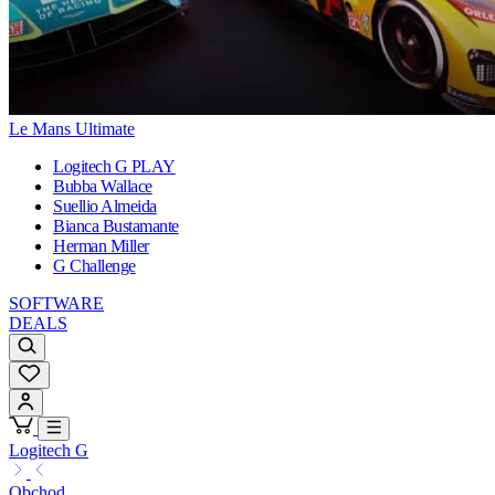
Le Mans Ultimate
Logitech G PLAY
Bubba Wallace
Suellio Almeida
Bianca Bustamante
Herman Miller
G Challenge
SOFTWARE
DEALS
Logitech G
Obchod