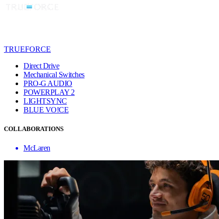
TRUEFORCE
Direct Drive
Mechanical Switches
PRO-G AUDIO
POWERPLAY 2
LIGHTSYNC
BLUE VO!CE
COLLABORATIONS
McLaren