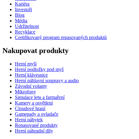
Kariéra
Investoři
Blog
Média
Udržitelnost
Recyklace
Certifikovaný program repasovaných produktů
Nakupovat produkty
Herní myši
Herní podložky pod myš
Herní klávesnice
Herní náhlavní soupravy a audio
Závodní volanty
Mikrofony
Simulace letu a farmaření
Kamery a osvětlení
Cloudové hraní
Gamepady a ovladače
Herní nábytek
Repasované produkty
Herní náhradní díly