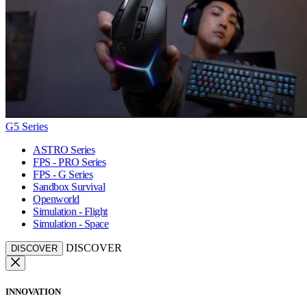
G5 Series
ASTRO Series
FPS - PRO Series
FPS - G Series
Sandbox Survival
Openworld
Simulation - Flight
Simulation - Space
DISCOVER
DISCOVER
INNOVATION