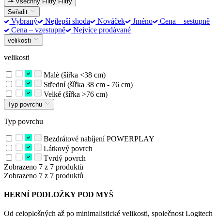
Všechny Filtry
Filtry
Seřadit
Vybraný
Nejlepší shoda
Nováček
Jméno
Cena – sestupně
Cena – vzestupně
Nejvíce prodávané
velikosti
velikosti
Malé (šířka <38 cm)
Střední (šířka 38 cm - 76 cm)
Velké (šířka >76 cm)
Typ povrchu
Typ povrchu
Bezdrátové nabíjení POWERPLAY
Látkový povrch
Tvrdý povrch
Zobrazeno 7 z 7 produktů
Zobrazeno 7 z 7 produktů
HERNÍ PODLOŽKY POD MYŠ
Od celoplošných až po minimalistické velikosti, společnost Logitech