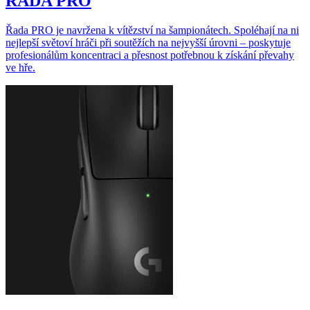
ŘADA PRO
Řada PRO je navržena k vítězství na šampionátech. Spoléhají na ni
nejlepší světoví hráči při soutěžích na nejvyšší úrovni – poskytuje
profesionálům koncentraci a přesnost potřebnou k získání převahy
ve hře.