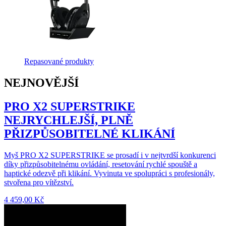
Repasované produkty
NEJNOVĚJŠÍ
PRO X2 SUPERSTRIKE
NEJRYCHLEJŠÍ, PLNĚ
PŘIZPŮSOBITELNÉ KLIKÁNÍ
Myš PRO X2 SUPERSTRIKE se prosadí i v nejtvrdší konkurenci
díky přizpůsobitelnému ovládání, resetování rychlé spouště a
haptické odezvě při klikání. Vyvinuta ve spolupráci s profesionály,
stvořena pro vítězství.
4 459,00 Kč