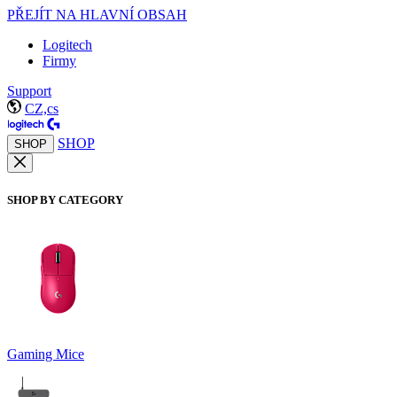
PŘEJÍT NA HLAVNÍ OBSAH
Logitech
Firmy
Support
CZ,cs
SHOP
SHOP
SHOP BY CATEGORY
Gaming Mice