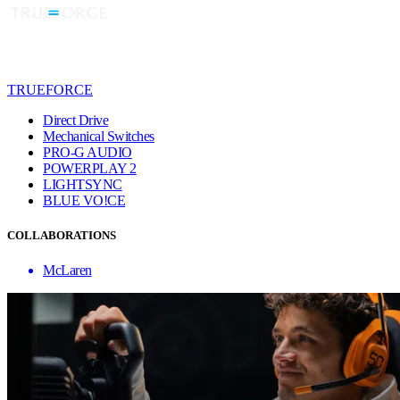
TRUEFORCE
Direct Drive
Mechanical Switches
PRO-G AUDIO
POWERPLAY 2
LIGHTSYNC
BLUE VO!CE
COLLABORATIONS
McLaren