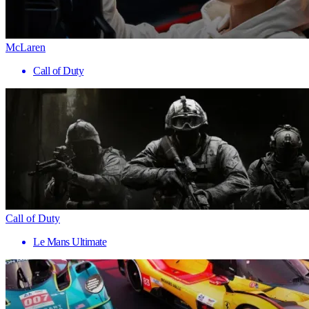
McLaren
Call of Duty
Call of Duty
Le Mans Ultimate