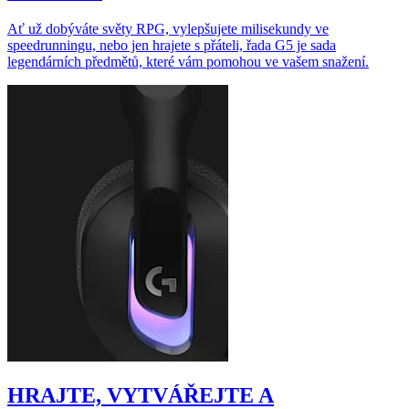
Ať už dobýváte světy RPG, vylepšujete milisekundy ve
speedrunningu, nebo jen hrajete s přáteli, řada G5 je sada
legendárních předmětů, které vám pomohou ve vašem snažení.
HRAJTE, VYTVÁŘEJTE A