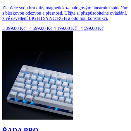
Zlepšete svou hru díky magneticko-analogovým lineárním spínačům
s bleskovou odezvou a přesností. Užijte si přizpůsobitelné ovládání,
živé osvětlení LIGHTSYNC RGB a odolnou konstrukci.
3 399,00 Kč
-
4 599,00 Kč
4 199,00 Kč
-
4 599,00 Kč
ŘADA PRO