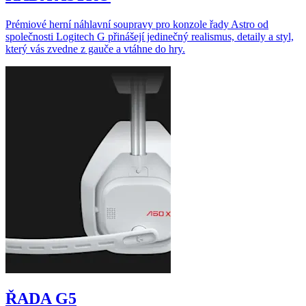
Prémiové herní náhlavní soupravy pro konzole řady Astro od
společnosti Logitech G přinášejí jedinečný realismus, detaily a styl,
který vás zvedne z gauče a vtáhne do hry.
ŘADA G5