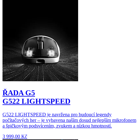
ŘADA G5
G522 LIGHTSPEED
G522 LIGHTSPEED je navržena pro budoucí legendy
počítačových her – je vybavena naším dosud nejlepším mikrofonem
a špičkovým podsvícením, zvukem a nízkou hmotností.
3 999,00 Kč