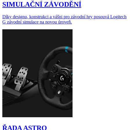
SIMULAČNÍ ZÁVODĚNÍ
Díky designu, konstrukci a vášni pro závodní hry posouvá Logitech
G závodní simulace na novou úroveň.
ŘADA ASTRO