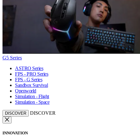
G5 Series
ASTRO Series
FPS - PRO Series
FPS - G Series
Sandbox Survival
Openworld
Simulation - Flight
Simulation - Space
DISCOVER
DISCOVER
INNOVATION