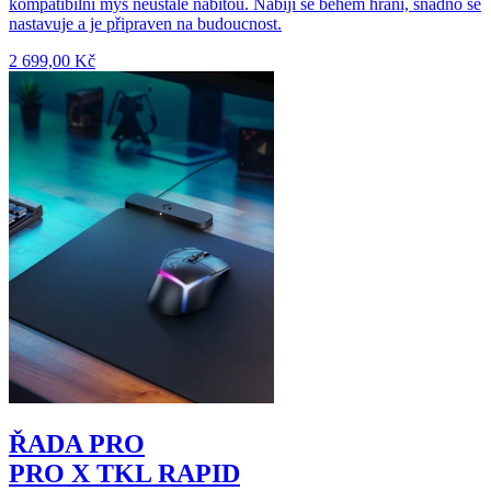
kompatibilní myš neustále nabitou. Nabíjí se během hraní, snadno se
nastavuje a je připraven na budoucnost.
2 699,00 Kč
ŘADA PRO
PRO X TKL RAPID