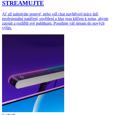
STREAMUJTE
Ať už nahráváte poprvé, nebo váš chat navštěvují tisíce lidí,
profesionální natáčení, osvětlení a hlas jsou klíčem k tomu, abyste
zaujali a rozšířili své publikum. Posuňme váš stream do nových
výšin.