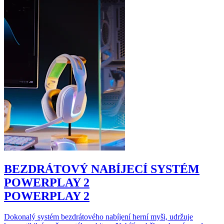
BEZDRÁTOVÝ NABÍJECÍ SYSTÉM
POWERPLAY 2
POWERPLAY 2
Dokonalý systém bezdrátového nabíjení herní myši, udržuje