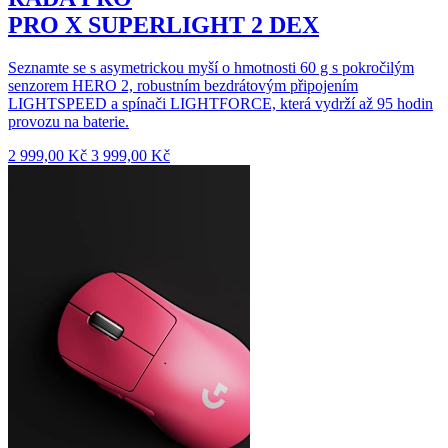
PRO X SUPERLIGHT 2 DEX
Seznamte se s asymetrickou myší o hmotnosti 60 g s pokročilým
senzorem HERO 2, robustním bezdrátovým připojením
LIGHTSPEED a spínači LIGHTFORCE, která vydrží až 95 hodin
provozu na baterie.
2 999,00 Kč
3 999,00 Kč