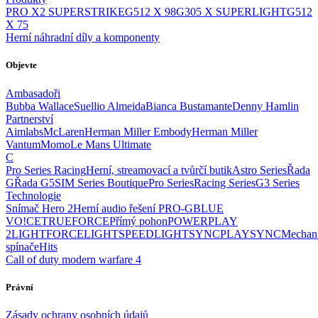
PRO X2 SUPERSTRIKE
G512 X 98
G305 X SUPERLIGHT
G512
X 75
Herní náhradní díly a komponenty
Objevte
Ambasadoři
Bubba Wallace
Suellio Almeida
Bianca Bustamante
Denny Hamlin
Partnerství
Aimlabs
McLaren
Herman Miller Embody
Herman Miller
Vantum
Momo
Le Mans Ultimate
C
Pro Series Racing
Herní, streamovací a tvůrčí butik
Astro Series
Řada
G
Řada G5
SIM Series Boutique
Pro Series
Racing Series
G3 Series
Technologie
Snímač Hero 2
Herní audio řešení PRO-G
BLUE
VO!CE
TRUEFORCE
Přímý pohon
POWERPLAY
2
LIGHTFORCE
LIGHTSPEED
LIGHTSYNC
PLAYSYNC
Mechan
spínače
Hits
Call of duty modern warfare 4
Právní
Zásady ochrany osobních údajů