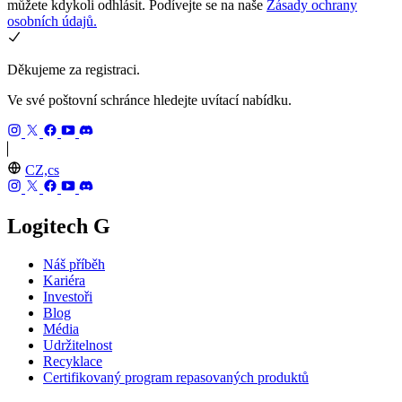
můžete kdykoli odhlásit. Podívejte se na naše
Zásady ochrany
osobních údajů.
Děkujeme za registraci.
Ve své poštovní schránce hledejte uvítací nabídku.
CZ,cs
Logitech G
Náš příběh
Kariéra
Investoři
Blog
Média
Udržitelnost
Recyklace
Certifikovaný program repasovaných produktů