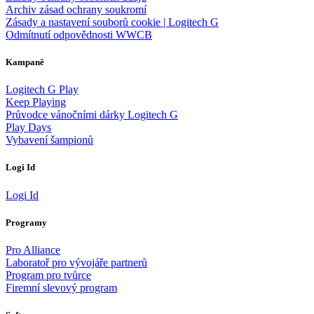
Archiv zásad ochrany soukromí
Zásady a nastavení souborů cookie | Logitech G
Odmítnutí odpovědnosti WWCB
Kampaně
Logitech G Play
Keep Playing
Průvodce vánočními dárky Logitech G
Play Days
Vybavení šampionů
Logi Id
Logi Id
Programy
Pro Alliance
Laboratoř pro vývojáře partnerů
Program pro tvůrce
Firemní slevový program