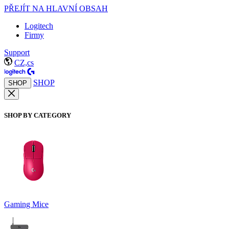
PŘEJÍT NA HLAVNÍ OBSAH
Logitech
Firmy
Support
CZ,cs
SHOP
SHOP
SHOP BY CATEGORY
Gaming Mice