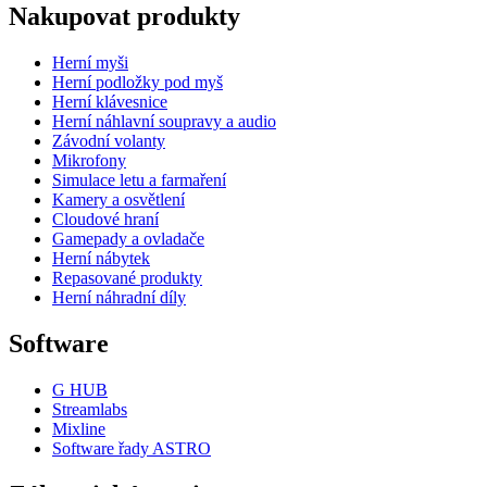
Nakupovat produkty
Herní myši
Herní podložky pod myš
Herní klávesnice
Herní náhlavní soupravy a audio
Závodní volanty
Mikrofony
Simulace letu a farmaření
Kamery a osvětlení
Cloudové hraní
Gamepady a ovladače
Herní nábytek
Repasované produkty
Herní náhradní díly
Software
G HUB
Streamlabs
Mixline
Software řady ASTRO