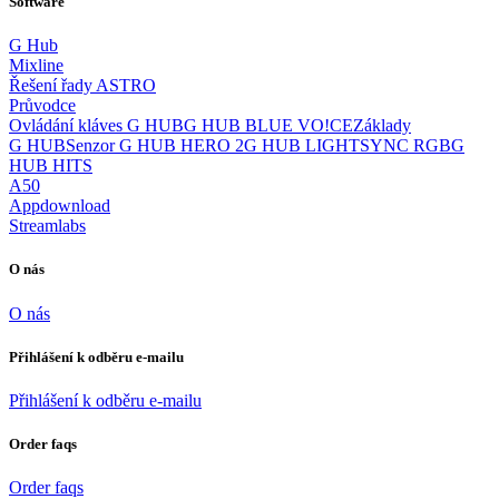
Software
G Hub
Mixline
Řešení řady ASTRO
Průvodce
Ovládání kláves G HUB
G HUB BLUE VO!CE
Základy
G HUB
Senzor G HUB HERO 2
G HUB LIGHTSYNC RGB
G
HUB HITS
A50
Appdownload
Streamlabs
O nás
O nás
Přihlášení k odběru e-mailu
Přihlášení k odběru e-mailu
Order faqs
Order faqs