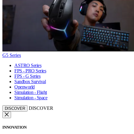
G5 Series
ASTRO Series
FPS - PRO Series
FPS - G Series
Sandbox Survival
Openworld
Simulation - Flight
Simulation - Space
DISCOVER
DISCOVER
INNOVATION