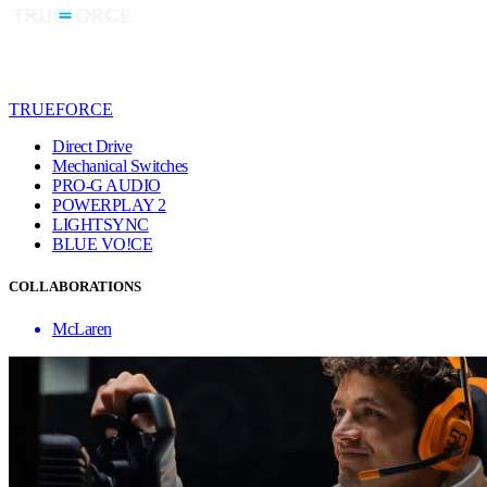
TRUEFORCE
Direct Drive
Mechanical Switches
PRO-G AUDIO
POWERPLAY 2
LIGHTSYNC
BLUE VO!CE
COLLABORATIONS
McLaren