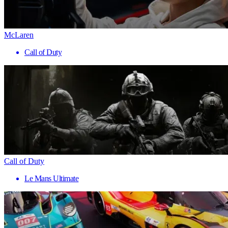
McLaren
Call of Duty
Call of Duty
Le Mans Ultimate