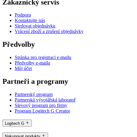
Zákaznický servis
Podpora
Kontaktujte nás
Sledovat objednávku
Vrácení zboží a zrušení objednávky
Předvolby
Stránka pro registraci e-mailu
Předvolby e-mailu
Můj účet
Partneři a programy
Partnerský program
Partnerská vývojářská laboratoř
Slevový program pro firmy
Program Logitech G Creator
Logitech G
Nakupovat produkty