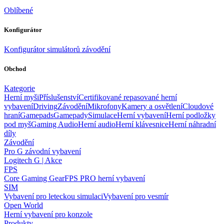
Oblíbené
Konfigurátor
Konfigurátor simulátorů závodění
Obchod
Kategorie
Herní myši
Příslušenství
Certifikované repasované herní
vybavení
Driving
Závodění
Mikrofony
Kamery a osvětlení
Cloudové
hraní
Gamepads
Gamepady
Simulace
Herní vybavení
Herní podložky
pod myš
Gaming Audio
Herní audio
Herní klávesnice
Herní náhradní
díly
Závodění
Pro G závodní vybavení
Logitech G | Akce
FPS
Core Gaming Gear
FPS PRO herní vybavení
SIM
Vybavení pro leteckou simulaci
Vybavení pro vesmír
Open World
Herní vybavení pro konzole
Produkty