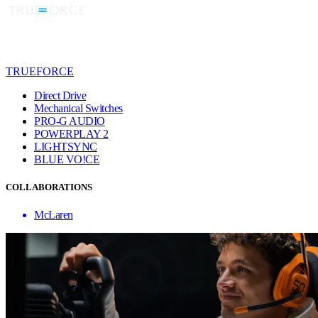
TRUEFORCE
Direct Drive
Mechanical Switches
PRO-G AUDIO
POWERPLAY 2
LIGHTSYNC
BLUE VO!CE
COLLABORATIONS
McLaren