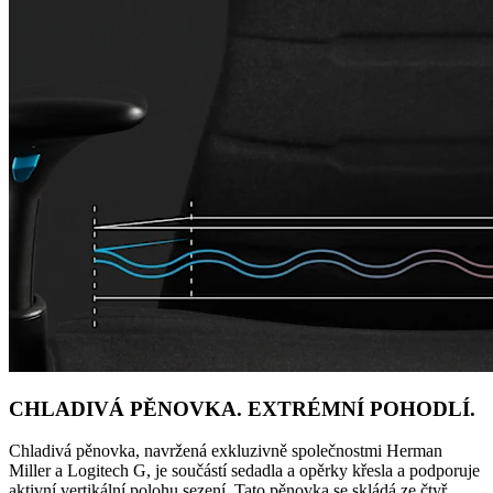
CHLADIVÁ PĚNOVKA. EXTRÉMNÍ POHODLÍ.
Chladivá pěnovka, navržená exkluzivně společnostmi Herman
Miller a Logitech G, je součástí sedadla a opěrky křesla a podporuje
aktivní vertikální polohu sezení. Tato pěnovka se skládá ze čtyř