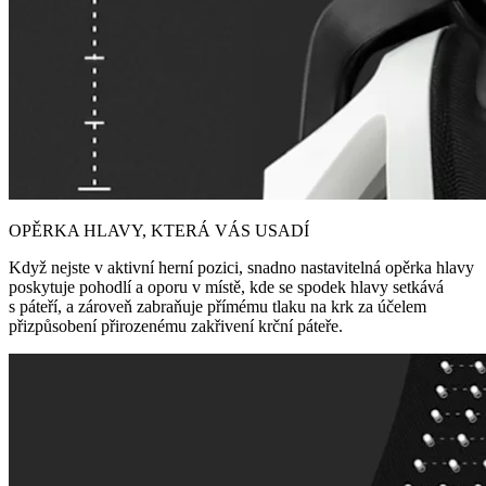
OPĚRKA HLAVY, KTERÁ VÁS USADÍ
Když nejste v aktivní herní pozici, snadno nastavitelná opěrka hlavy
poskytuje pohodlí a oporu v místě, kde se spodek hlavy setkává
s páteří, a zároveň zabraňuje přímému tlaku na krk za účelem
přizpůsobení přirozenému zakřivení krční páteře.