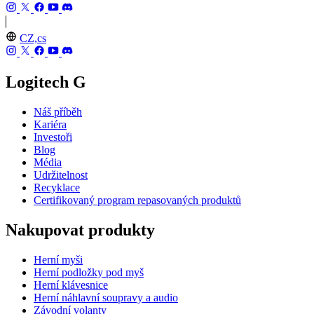
CZ,cs
Logitech G
Náš příběh
Kariéra
Investoři
Blog
Média
Udržitelnost
Recyklace
Certifikovaný program repasovaných produktů
Nakupovat produkty
Herní myši
Herní podložky pod myš
Herní klávesnice
Herní náhlavní soupravy a audio
Závodní volanty