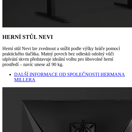
HERNÍ STŮL NEVI
Herní stůl Nevi lze zvednout a snížit podle výšky hráče pomocí
praktického tlačítka. Matný povrch bez odlesků odolný vůči
ulpívání skvrn představuje ideální volbu pro libovolné herní
prostředí – navíc unese až 90 kg.
DALŠÍ INFORMACE OD SPOLEČNOSTI HERMANA
MILLERA