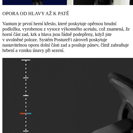
OPORA OD HLAVY AŽ K PATĚ
Vantum je první herní křeslo, které poskytuje opěrnou hrudní
podložku, vyrobenou z vysoce výkonného acetalu, což znamená, že
horní část zad, krk a hlava jsou řádně podepřeny, když jste
v uvolněné poloze. Systém PostureFi zároveň poskytuje
nastavitelnou oporu dolní části zad a posiluje pánev, čímž zabraňuje
hrbení a vzniku únavy při sezení.