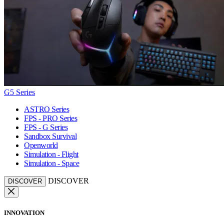
G5 Series
ASTRO Series
FPS - PRO Series
FPS - G Series
Sandbox Survival
Openworld
Simulation - Flight
Simulation - Space
DISCOVER
DISCOVER
INNOVATION