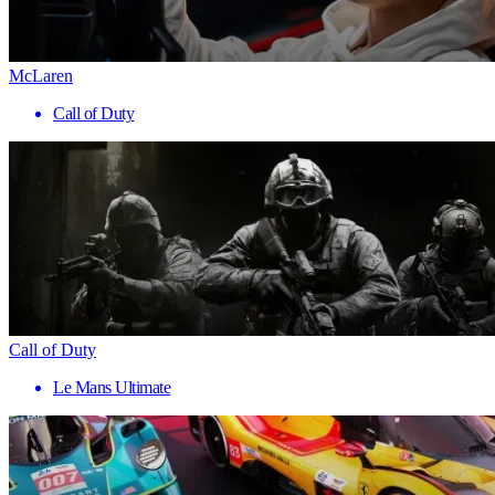
McLaren
Call of Duty
Call of Duty
Le Mans Ultimate