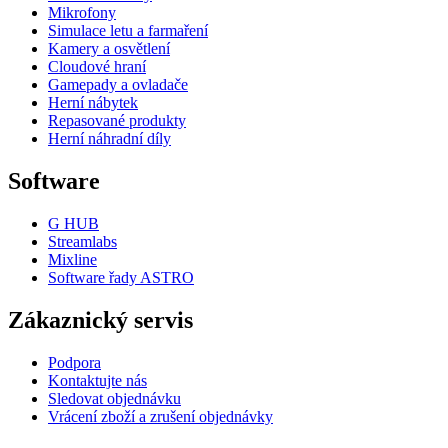
Mikrofony
Simulace letu a farmaření
Kamery a osvětlení
Cloudové hraní
Gamepady a ovladače
Herní nábytek
Repasované produkty
Herní náhradní díly
Software
G HUB
Streamlabs
Mixline
Software řady ASTRO
Zákaznický servis
Podpora
Kontaktujte nás
Sledovat objednávku
Vrácení zboží a zrušení objednávky