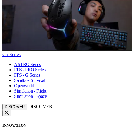
G5 Series
ASTRO Series
FPS - PRO Series
FPS - G Series
Sandbox Survival
Openworld
Simulation - Flight
Simulation - Space
DISCOVER
DISCOVER
INNOVATION