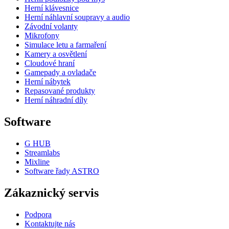
Herní klávesnice
Herní náhlavní soupravy a audio
Závodní volanty
Mikrofony
Simulace letu a farmaření
Kamery a osvětlení
Cloudové hraní
Gamepady a ovladače
Herní nábytek
Repasované produkty
Herní náhradní díly
Software
G HUB
Streamlabs
Mixline
Software řady ASTRO
Zákaznický servis
Podpora
Kontaktujte nás