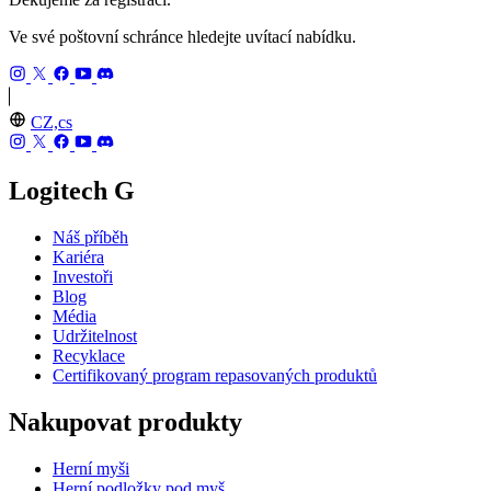
Ve své poštovní schránce hledejte uvítací nabídku.
CZ,cs
Logitech G
Náš příběh
Kariéra
Investoři
Blog
Média
Udržitelnost
Recyklace
Certifikovaný program repasovaných produktů
Nakupovat produkty
Herní myši
Herní podložky pod myš