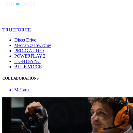
TRUEFORCE
Direct Drive
Mechanical Switches
PRO-G AUDIO
POWERPLAY 2
LIGHTSYNC
BLUE VO!CE
COLLABORATIONS
McLaren