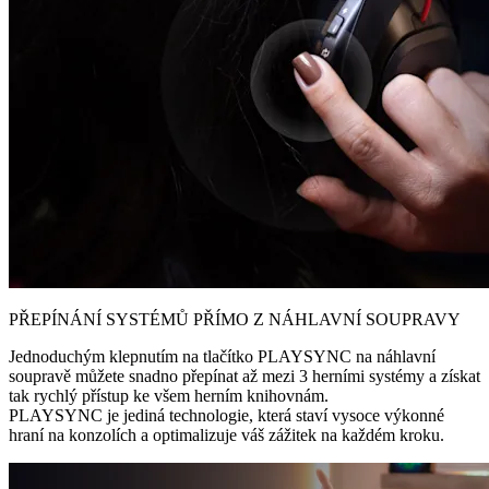
PŘEPÍNÁNÍ SYSTÉMŮ PŘÍMO Z NÁHLAVNÍ SOUPRAVY
Jednoduchým klepnutím na tlačítko PLAYSYNC na náhlavní
soupravě můžete snadno přepínat až mezi 3 herními systémy a získat
tak rychlý přístup ke všem herním knihovnám.
PLAYSYNC je jediná technologie, která staví vysoce výkonné
hraní na konzolích a optimalizuje váš zážitek na každém kroku.