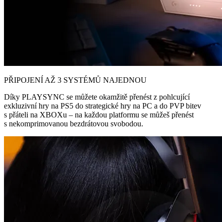
PŘIPOJENÍ AŽ 3 SYSTÉMŮ NAJEDNOU
Díky PLAYSYNC se můžete okamžitě přenést z pohlcující
exkluzivní hry na PS5 do strategické hry na PC a do PVP bitev
s přáteli na XBOXu – na každou platformu se můžeš přenést
s nekomprimovanou bezdrátovou svobodou.