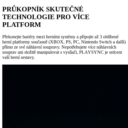
PRŮKOPNÍK SKUTEČNÉ
TECHNOLOGIE PRO VÍCE
PLATFORM
Překonejte bariéry mezi herními systémy a připojte až 3 oblíbené
herní platformy současně (XBOX, PS, PC, Nintendo Switch a další)
přímo ze své náhlavní soupravy. Nepotřebujete více náhlavních
souprav ani složitě manipulovat s vysílači, PLAYSYNC je srdcem
vaší herní sestavy.