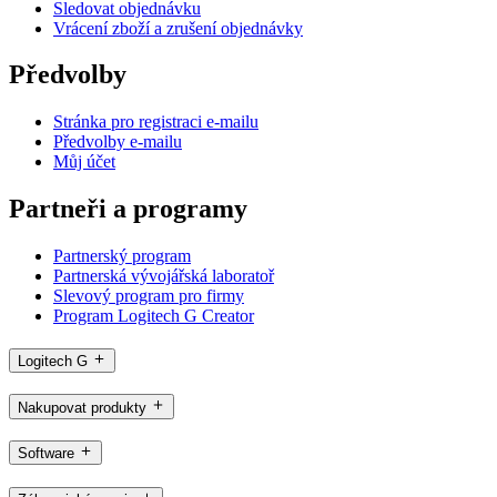
Sledovat objednávku
Vrácení zboží a zrušení objednávky
Předvolby
Stránka pro registraci e-mailu
Předvolby e-mailu
Můj účet
Partneři a programy
Partnerský program
Partnerská vývojářská laboratoř
Slevový program pro firmy
Program Logitech G Creator
Logitech G
Nakupovat produkty
Software