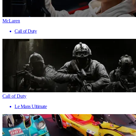
McLaren
Call of Duty
Call of Duty
Le Mans Ultimate