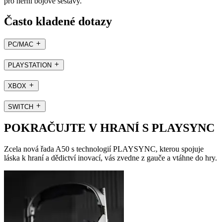
pro herní bojové sestavy.
Často kladené dotazy
PC/MAC
PLAYSTATION
XBOX
SWITCH
POKRAČUJTE V HRANÍ S PLAYSYNC
Zcela nová řada A50 s technologií PLAYSYNC, kterou spojuje
láska k hraní a dědictví inovací, vás zvedne z gauče a vtáhne do hry.