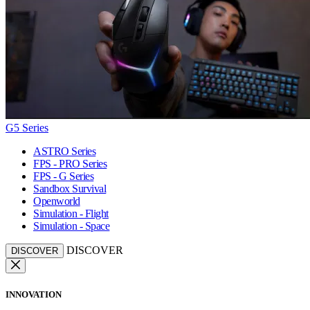
G5 Series
ASTRO Series
FPS - PRO Series
FPS - G Series
Sandbox Survival
Openworld
Simulation - Flight
Simulation - Space
DISCOVER
DISCOVER
INNOVATION