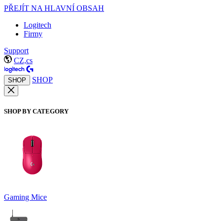
PŘEJÍT NA HLAVNÍ OBSAH
Logitech
Firmy
Support
CZ,cs
SHOP
SHOP
SHOP BY CATEGORY
Gaming Mice