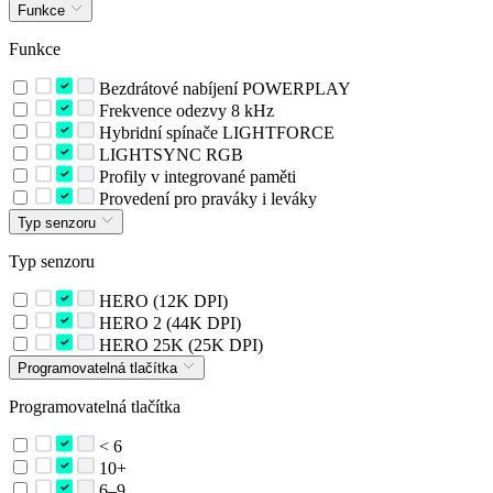
Funkce
Funkce
Bezdrátové nabíjení POWERPLAY
Frekvence odezvy 8 kHz
Hybridní spínače LIGHTFORCE
LIGHTSYNC RGB
Profily v integrované paměti
Provedení pro praváky i leváky
Typ senzoru
Typ senzoru
HERO (12K DPI)
HERO 2 (44K DPI)
HERO 25K (25K DPI)
Programovatelná tlačítka
Programovatelná tlačítka
< 6
10+
6–9