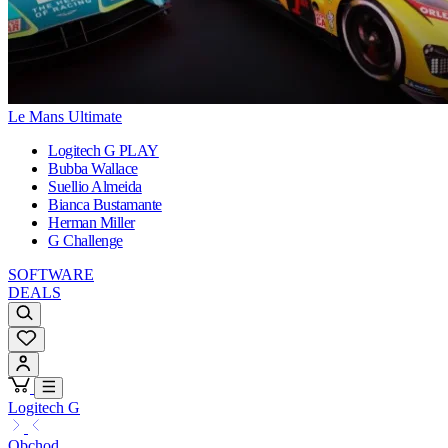
Le Mans Ultimate
Logitech G PLAY
Bubba Wallace
Suellio Almeida
Bianca Bustamante
Herman Miller
G Challenge
SOFTWARE
DEALS
Logitech G
Obchod