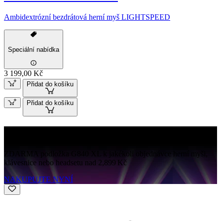
Ambidextrózní bezdrátová herní myš LIGHTSPEED
Speciální nabídka
3 199,00 Kč
Přidat do košíku
Přidat do košíku
G840 ZDARMA
ZDARMA podložka G840 XL k jakékoli objednávce herní myši,
klávesnice nebo headsetu nad 2,899 Kč
NAKUPUJTE NYNÍ