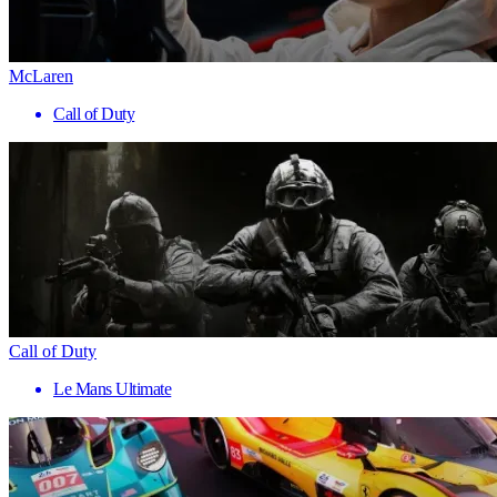
McLaren
Call of Duty
Call of Duty
Le Mans Ultimate