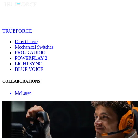
TRUEFORCE
Direct Drive
Mechanical Switches
PRO-G AUDIO
POWERPLAY 2
LIGHTSYNC
BLUE VO!CE
COLLABORATIONS
McLaren