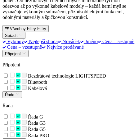
přáteli. Od bezdrátových herních myší s mimořádně rychlou
odezvou až po výkonné kabelové modely – každá herní myš se
vyznačuje výkonným snímačem, přizpůsobitelnými funkcemi,
odolnými materiály a špičkovou konstrukcí.
Všechny Filtry
Filtry
Seřadit
Vybraný
Nejlepší shoda
Nováček
Jméno
Cena – sestupně
Cena – vzestupně
Nejvíce prodávané
Připojení
Připojení
Bezdrátová technologie LIGHTSPEED
Bluetooth
Kabelová
Řada
Řada
Řada G
Řada G3
Řada G5
Řada PRO