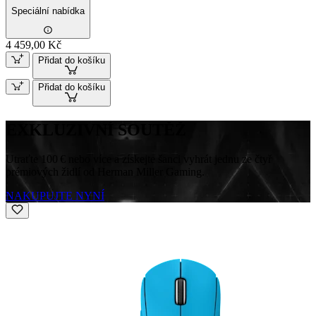
Speciální nabídka
4 459,00 Kč
Přidat do košíku
Přidat do košíku
EXKLUZIVNÍ SOUTĚŽ
Utraťte 100 € nebo více a získejte šanci vyhrát jednu ze čtyř
prémiových židlí od Herman Miller Gaming.
NAKUPUJTE NYNÍ