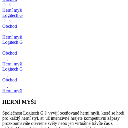
Herní myši
Logitech G
Obchod
Herní myši
Logitech G
Obchod
Herní myši
Logitech G
Obchod
Herní myši
HERNÍ MYŠI
Společnost Logitech G® vyvíjí oceňované herní myši, které se hodí
pro každý herní styl, ať už intenzivně hrajete kompetitivní zápasy,
prozkoumáváte otevřené světy nebo jen virtuálně trávíte čas s