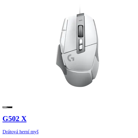
G502 X
Drátová herní myš