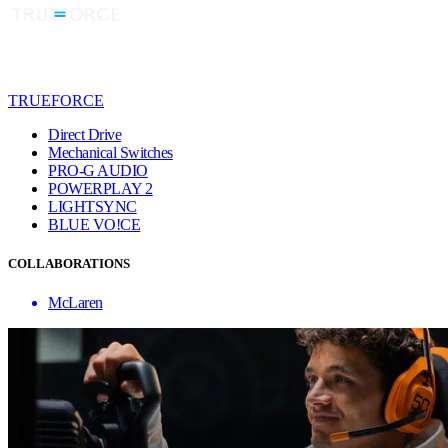
TRUEFORCE
Direct Drive
Mechanical Switches
PRO-G AUDIO
POWERPLAY 2
LIGHTSYNC
BLUE VO!CE
COLLABORATIONS
McLaren