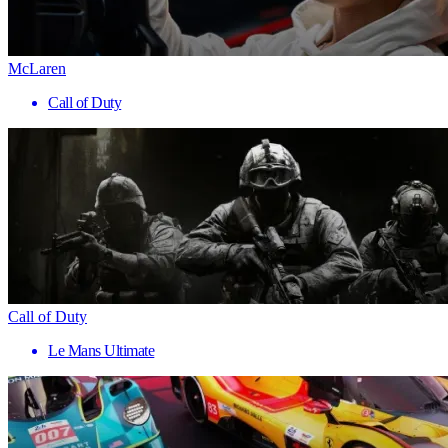
McLaren
Call of Duty
Call of Duty
Le Mans Ultimate