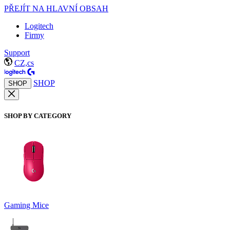
PŘEJÍT NA HLAVNÍ OBSAH
Logitech
Firmy
Support
CZ,cs
SHOP
SHOP
SHOP BY CATEGORY
Gaming Mice