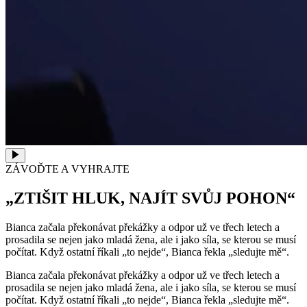
ZÁVOĎTE A VYHRAJTE
„ZTIŠIT HLUK, NAJÍT SVŮJ POHON“
Bianca začala překonávat překážky a odpor už ve třech letech a
prosadila se nejen jako mladá žena, ale i jako síla, se kterou se musí
počítat. Když ostatní říkali „to nejde“, Bianca řekla „sledujte mě“.
Bianca začala překonávat překážky a odpor už ve třech letech a
prosadila se nejen jako mladá žena, ale i jako síla, se kterou se musí
počítat. Když ostatní říkali „to nejde“, Bianca řekla „sledujte mě“.