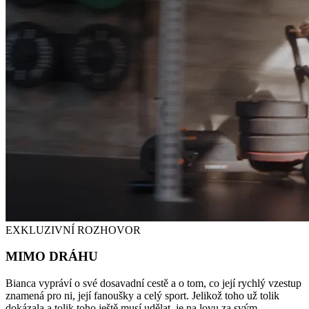
EXKLUZIVNÍ ROZHOVOR
MIMO DRÁHU
Bianca vypráví o své dosavadní cestě a o tom, co její rychlý vzestup
znamená pro ni, její fanoušky a celý sport. Jelikož toho už tolik
dokázala a tolik toho ještě musí udělat, je na lovu za svým