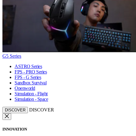
G5 Series
ASTRO Series
FPS - PRO Series
FPS - G Series
Sandbox Survival
Openworld
Simulation - Flight
Simulation - Space
DISCOVER
DISCOVER
INNOVATION