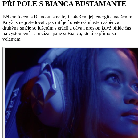
PŘI POLE S BIANCA BUSTAMANTE
Během focení s Biancou jsme byli nakaženi její energií a nadšením.
Když jsme ji sledovali, jak drtí její opakování jeden záběr za
druhým, směje se fušerům s grácií a dávají prostor, když přijde čas
na vystoupení – a ukázali jsme si Bianca, která je přímo za
volantem.