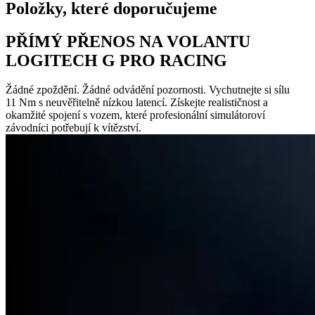
Položky, které doporučujeme
PŘÍMÝ PŘENOS NA VOLANTU
LOGITECH G PRO RACING
Žádné zpoždění. Žádné odvádění pozornosti. Vychutnejte si sílu
11 Nm s neuvěřitelně nízkou latencí. Získejte realističnost a
okamžité spojení s vozem, které profesionální simulátoroví
závodníci potřebují k vítězství.