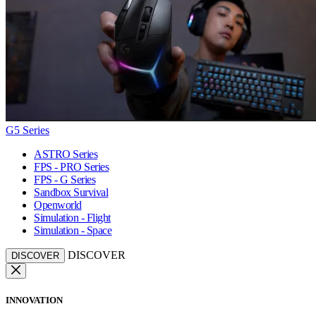
G5 Series
ASTRO Series
FPS - PRO Series
FPS - G Series
Sandbox Survival
Openworld
Simulation - Flight
Simulation - Space
DISCOVER
DISCOVER
INNOVATION