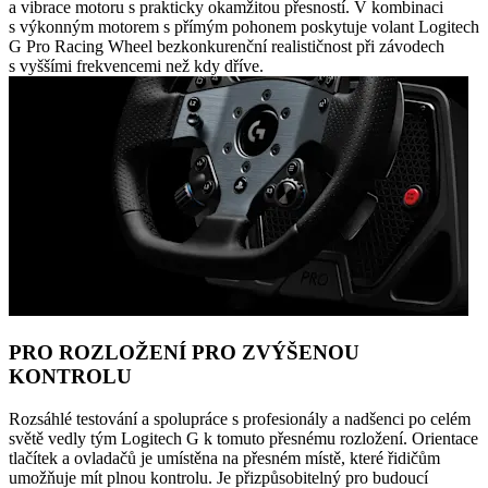
a vibrace motoru s prakticky okamžitou přesností. V kombinaci
s výkonným motorem s přímým pohonem poskytuje volant Logitech
G Pro Racing Wheel bezkonkurenční realističnost při závodech
s vyššími frekvencemi než kdy dříve.
PRO ROZLOŽENÍ PRO ZVÝŠENOU
KONTROLU
Rozsáhlé testování a spolupráce s profesionály a nadšenci po celém
světě vedly tým Logitech G k tomuto přesnému rozložení. Orientace
tlačítek a ovladačů je umístěna na přesném místě, které řidičům
umožňuje mít plnou kontrolu. Je přizpůsobitelný pro budoucí