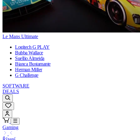
Le Mans Ultimate
Logitech G PLAY
Bubba Wallace
Suellio Almeida
Bianca Bustamante
Herman Miller
G Challenge
SOFTWARE
DEALS
Gaming
Řízení