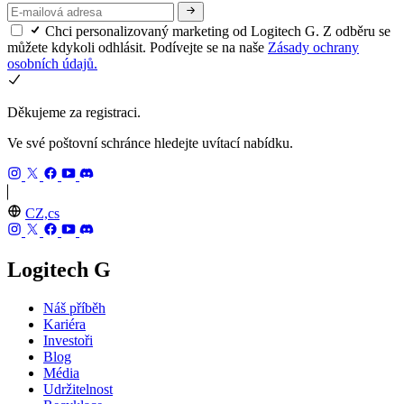
Chci personalizovaný marketing od Logitech G. Z odběru se
můžete kdykoli odhlásit. Podívejte se na naše
Zásady ochrany
osobních údajů.
Děkujeme za registraci.
Ve své poštovní schránce hledejte uvítací nabídku.
CZ,cs
Logitech G
Náš příběh
Kariéra
Investoři
Blog
Média
Udržitelnost