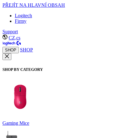
PŘEJÍT NA HLAVNÍ OBSAH
Logitech
Firmy
Support
CZ,cs
SHOP
SHOP
SHOP BY CATEGORY
Gaming Mice