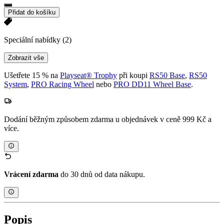
Přidat do košíku
Speciální nabídky
(2)
Zobrazit vše
Ušetřete 15 % na
Playseat® Trophy
při koupi
RS50 Base
,
RS50
System
,
PRO Racing Wheel
nebo
PRO DD11 Wheel Base
.
Dodání běžným způsobem zdarma u objednávek v ceně 999 Kč a
více.
Vrácení zdarma
do 30 dnů od data nákupu.
Popis