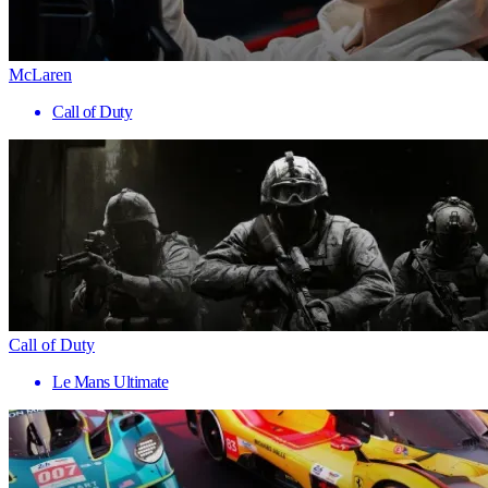
McLaren
Call of Duty
Call of Duty
Le Mans Ultimate