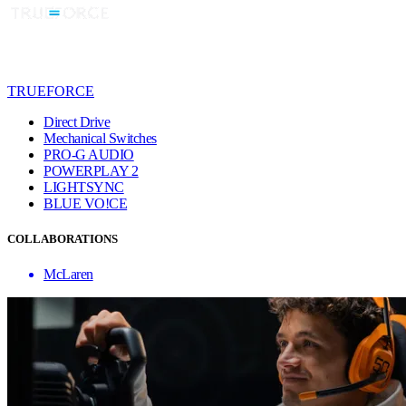
TRUEFORCE
Direct Drive
Mechanical Switches
PRO-G AUDIO
POWERPLAY 2
LIGHTSYNC
BLUE VO!CE
COLLABORATIONS
McLaren