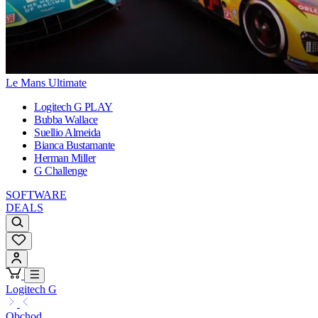
Le Mans Ultimate
Logitech G PLAY
Bubba Wallace
Suellio Almeida
Bianca Bustamante
Herman Miller
G Challenge
SOFTWARE
DEALS
Logitech G
Obchod