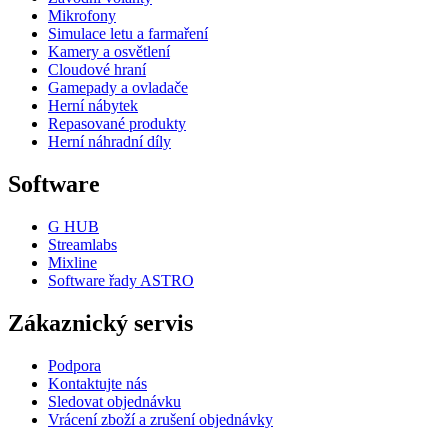
Mikrofony
Simulace letu a farmaření
Kamery a osvětlení
Cloudové hraní
Gamepady a ovladače
Herní nábytek
Repasované produkty
Herní náhradní díly
Software
G HUB
Streamlabs
Mixline
Software řady ASTRO
Zákaznický servis
Podpora
Kontaktujte nás
Sledovat objednávku
Vrácení zboží a zrušení objednávky