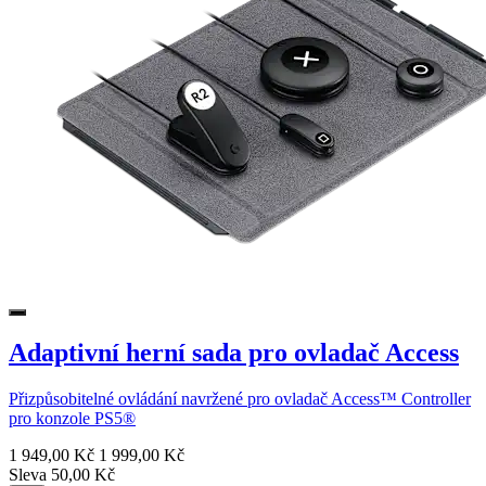
Adaptivní herní sada pro ovladač Access
Přizpůsobitelné ovládání navržené pro ovladač Access™ Controller
pro konzole PS5®
1 949,00 Kč
1 999,00 Kč
Sleva 50,00 Kč