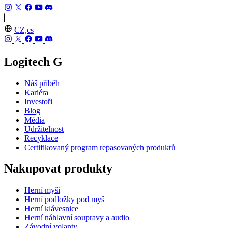
CZ,cs
Logitech G
Náš příběh
Kariéra
Investoři
Blog
Média
Udržitelnost
Recyklace
Certifikovaný program repasovaných produktů
Nakupovat produkty
Herní myši
Herní podložky pod myš
Herní klávesnice
Herní náhlavní soupravy a audio
Závodní volanty