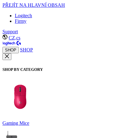
PŘEJÍT NA HLAVNÍ OBSAH
Logitech
Firmy
Support
CZ,cs
SHOP
SHOP
SHOP BY CATEGORY
Gaming Mice