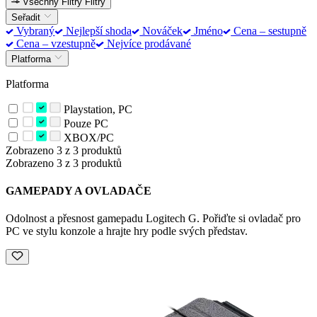
Všechny Filtry
Filtry
Seřadit
Vybraný
Nejlepší shoda
Nováček
Jméno
Cena – sestupně
Cena – vzestupně
Nejvíce prodávané
Platforma
Platforma
Playstation, PC
Pouze PC
XBOX/PC
Zobrazeno 3 z 3 produktů
Zobrazeno 3 z 3 produktů
GAMEPADY A OVLADAČE
Odolnost a přesnost gamepadu Logitech G. Pořiďte si ovladač pro
PC ve stylu konzole a hrajte hry podle svých představ.