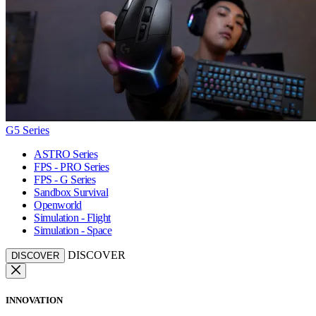
G5 Series
ASTRO Series
FPS - PRO Series
FPS - G Series
Sandbox Survival
Openworld
Simulation - Flight
Simulation - Space
DISCOVER
DISCOVER
INNOVATION