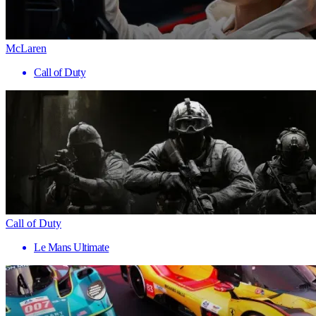
McLaren
Call of Duty
Call of Duty
Le Mans Ultimate