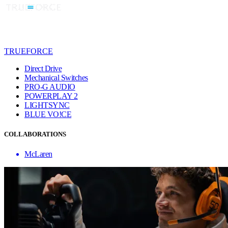
TRUEFORCE
Direct Drive
Mechanical Switches
PRO-G AUDIO
POWERPLAY 2
LIGHTSYNC
BLUE VO!CE
COLLABORATIONS
McLaren