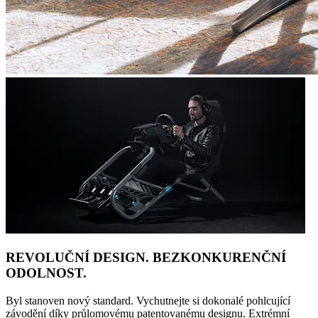
REVOLUČNÍ DESIGN. BEZKONKURENČNÍ
ODOLNOST.
Byl stanoven nový standard. Vychutnejte si dokonalé pohlcující
závodění díky průlomovému patentovanému designu. Extrémní