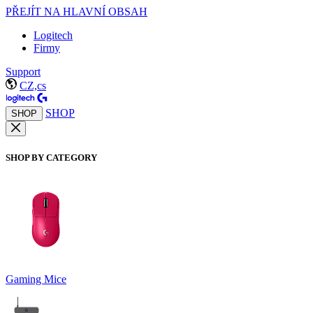
PŘEJÍT NA HLAVNÍ OBSAH
Logitech
Firmy
Support
CZ,cs
SHOP
SHOP
SHOP BY CATEGORY
Gaming Mice