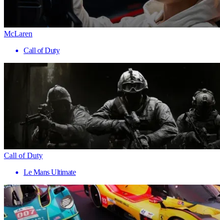
McLaren
Call of Duty
Call of Duty
Le Mans Ultimate