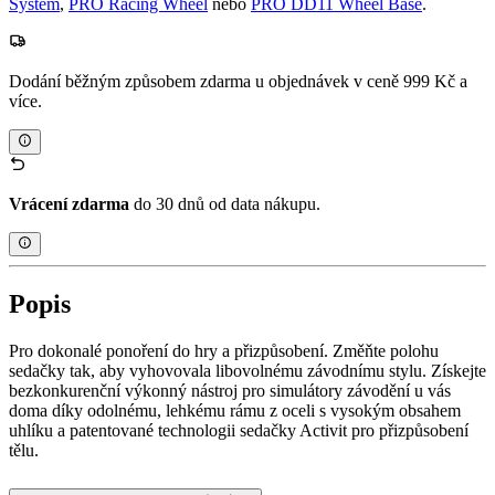
System
,
PRO Racing Wheel
nebo
PRO DD11 Wheel Base
.
Dodání běžným způsobem zdarma u objednávek v ceně 999 Kč a
více.
Vrácení zdarma
do 30 dnů od data nákupu.
Popis
Pro dokonalé ponoření do hry a přizpůsobení. Změňte polohu
sedačky tak, aby vyhovovala libovolnému závodnímu stylu. Získejte
bezkonkurenční výkonný nástroj pro simulátory závodění u vás
doma díky odolnému, lehkému rámu z oceli s vysokým obsahem
uhlíku a patentované technologii sedačky Activit pro přizpůsobení
tělu.