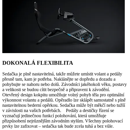
DOKONALÁ FLEXIBILITA
Sedačka je plně nastavitelná, takže můžete umístit volant a pedály
přesně tam, kam je potřeba. Naklánějte se dopředu a dozadu a
pohybujte se nahoru nebo dolů. Závodníci jakéhokoli věku, postavy
a velikosti se budou cítit bezpečně a připraveni k závodění.
Otevřený design kokpitu umožňuje volný pohyb těla pro optimální
výkonnost volantu a pedálů. Opěradlo lze sklápět samostatně s plně
nastavitelnou bederní opěrkou. Sedačka může být měkčí nebo tužší
v závislosti na vašich potřebách. Pedály a destičky řízení se
vyznačují jedinečnou funkcí polohování, která umožňuje
přizpůsobení nejrůznějším závodním stylům. Všechny polohovací
prvky lze zafixovat – sedačka tak bude zcela tuhá a bez vůle.