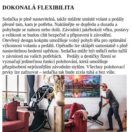
DOKONALÁ FLEXIBILITA
Sedačka je plně nastavitelná, takže můžete umístit volant a pedály
přesně tam, kam je potřeba. Naklánějte se dopředu a dozadu a
pohybujte se nahoru nebo dolů. Závodníci jakéhokoli věku, postavy
a velikosti se budou cítit bezpečně a připraveni k závodění.
Otevřený design kokpitu umožňuje volný pohyb těla pro optimální
výkonnost volantu a pedálů. Opěradlo lze sklápět samostatně s plně
nastavitelnou bederní opěrkou. Sedačka může být měkčí nebo tužší
v závislosti na vašich potřebách. Pedály a destičky řízení se
vyznačují jedinečnou funkcí polohování, která umožňuje
přizpůsobení nejrůznějším závodním stylům. Všechny polohovací
prvky lze zafixovat – sedačka tak bude zcela tuhá a bez vůle.