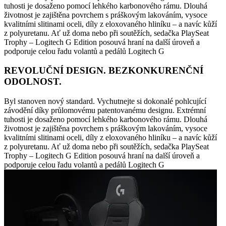
tuhosti je dosaženo pomocí lehkého karbonového rámu. Dlouhá
životnost je zajištěna povrchem s práškovým lakováním, vysoce
kvalitními slitinami oceli, díly z eloxovaného hliníku – a navíc kůží
z polyuretanu. Ať už doma nebo při soutěžích, sedačka PlaySeat
Trophy – Logitech G Edition posouvá hraní na další úroveň a
podporuje celou řadu volantů a pedálů Logitech G
REVOLUČNÍ DESIGN. BEZKONKURENČNÍ
ODOLNOST.
Byl stanoven nový standard. Vychutnejte si dokonalé pohlcující
závodění díky průlomovému patentovanému designu. Extrémní
tuhosti je dosaženo pomocí lehkého karbonového rámu. Dlouhá
životnost je zajištěna povrchem s práškovým lakováním, vysoce
kvalitními slitinami oceli, díly z eloxovaného hliníku – a navíc kůží
z polyuretanu. Ať už doma nebo při soutěžích, sedačka PlaySeat
Trophy – Logitech G Edition posouvá hraní na další úroveň a
podporuje celou řadu volantů a pedálů Logitech G