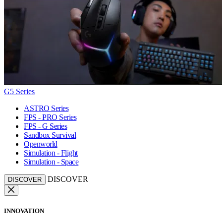
G5 Series
ASTRO Series
FPS - PRO Series
FPS - G Series
Sandbox Survival
Openworld
Simulation - Flight
Simulation - Space
DISCOVER
DISCOVER
INNOVATION