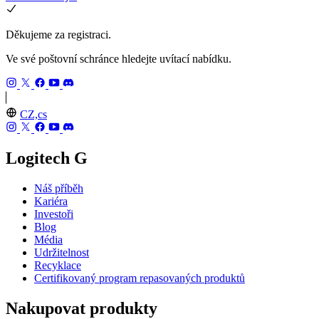
Děkujeme za registraci.
Ve své poštovní schránce hledejte uvítací nabídku.
CZ,cs
Logitech G
Náš příběh
Kariéra
Investoři
Blog
Média
Udržitelnost
Recyklace
Certifikovaný program repasovaných produktů
Nakupovat produkty