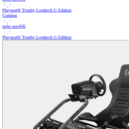
Playseat® Trophy Logitech G Edition
Gaming
nebo novější
Playseat® Trophy Logitech G Edition