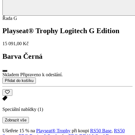
Řada G
Playseat® Trophy Logitech G Edition
15 091,00 Kč
Barva
Černá
Skladem Připraveno k odeslání.
Přidat do košíku
Speciální nabídky
(1)
Zobrazit vše
Ušetřete 15 % na
Playseat® Trophy
při koupi
RS50 Base
,
RS50