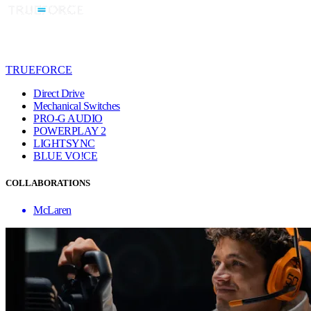
TRUEFORCE
Direct Drive
Mechanical Switches
PRO-G AUDIO
POWERPLAY 2
LIGHTSYNC
BLUE VO!CE
COLLABORATIONS
McLaren