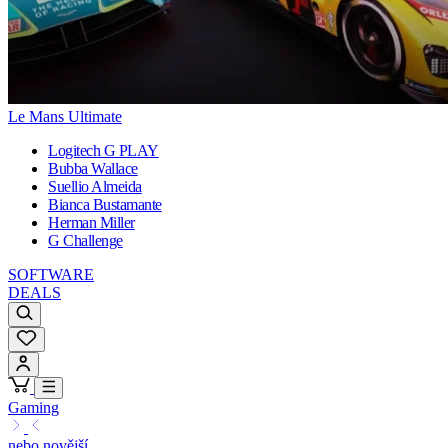
Le Mans Ultimate
Logitech G PLAY
Bubba Wallace
Suellio Almeida
Bianca Bustamante
Herman Miller
G Challenge
SOFTWARE
DEALS
Gaming
nebo novější