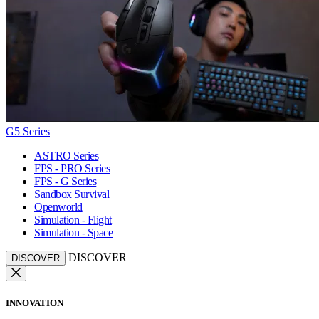
G5 Series
ASTRO Series
FPS - PRO Series
FPS - G Series
Sandbox Survival
Openworld
Simulation - Flight
Simulation - Space
DISCOVER
DISCOVER
INNOVATION