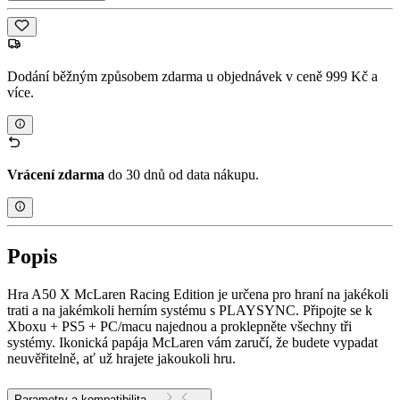
Dodání běžným způsobem zdarma u objednávek v ceně 999 Kč a
více.
Vrácení zdarma
do 30 dnů od data nákupu.
Popis
Hra A50 X McLaren Racing Edition je určena pro hraní na jakékoli
trati a na jakémkoli herním systému s PLAYSYNC. Připojte se k
Xboxu + PS5 + PC/macu najednou a proklepněte všechny tři
systémy. Ikonická papája McLaren vám zaručí, že budete vypadat
neuvěřitelně, ať už hrajete jakoukoli hru.
Parametry a kompatibilita