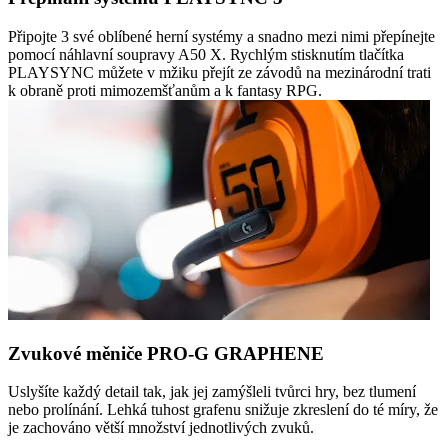
Připojte 3 své oblíbené herní systémy a snadno mezi nimi přepínejte
pomocí náhlavní soupravy A50 X. Rychlým stisknutím tlačítka
PLAYSYNC můžete v mžiku přejít ze závodů na mezinárodní trati
k obraně proti mimozemšťanům a k fantasy RPG.
Zvukové měniče PRO-G GRAPHENE
Uslyšíte každý detail tak, jak jej zamýšleli tvůrci hry, bez tlumení
nebo prolínání. Lehká tuhost grafenu snižuje zkreslení do té míry, že
je zachováno větší množství jednotlivých zvuků.