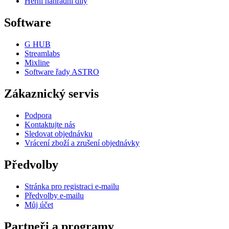
Herní náhradní díly
Software
G HUB
Streamlabs
Mixline
Software řady ASTRO
Zákaznický servis
Podpora
Kontaktujte nás
Sledovat objednávku
Vrácení zboží a zrušení objednávky
Předvolby
Stránka pro registraci e-mailu
Předvolby e-mailu
Můj účet
Partneři a programy