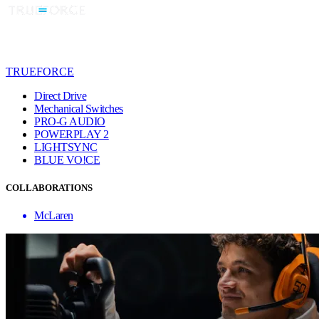
TRUEFORCE
Direct Drive
Mechanical Switches
PRO-G AUDIO
POWERPLAY 2
LIGHTSYNC
BLUE VO!CE
COLLABORATIONS
McLaren