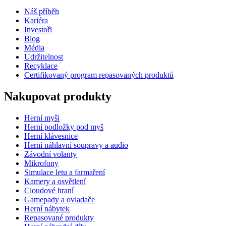
Náš příběh
Kariéra
Investoři
Blog
Média
Udržitelnost
Recyklace
Certifikovaný program repasovaných produktů
Nakupovat produkty
Herní myši
Herní podložky pod myš
Herní klávesnice
Herní náhlavní soupravy a audio
Závodní volanty
Mikrofony
Simulace letu a farmaření
Kamery a osvětlení
Cloudové hraní
Gamepady a ovladače
Herní nábytek
Repasované produkty