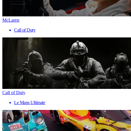
McLaren
Call of Duty
Call of Duty
Le Mans Ultimate