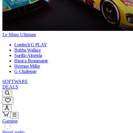
Le Mans Ultimate
Logitech G PLAY
Bubba Wallace
Suellio Almeida
Bianca Bustamante
Herman Miller
G Challenge
SOFTWARE
DEALS
Gaming
Herní audio