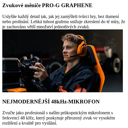
Zvukové měniče PRO-G GRAPHENE
Uslyšíte každý detail tak, jak jej zamýšleli tvůrci hry, bez tlumení
nebo prolínání. Lehká tuhost grafenu snižuje zkreslení do té míry, že
je zachováno větší množství jednotlivých zvuků.
NEJMODERNĚJŠÍ 48kHz-MIKROFON
Zvučte jako profesionál s naším průkopnickým mikrofonem s
frekvencí 48 kHz, který poskytuje přirozený zvuk ve vysokém
rozlišení a kvalitě pro vysílání.