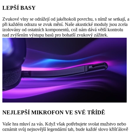
LEPŠÍ BASY
Zvukové vlny se odrážejí od jakéhokoli povrchu, s nímž se setkají, a
při každém odrazu se zvuk mění. Naše akustické moduly jsou zcela
izolovány od ostatních komponentů, což nám dává větší kontrolu
nad zvýšením výstupu basů pro bohatší zvukový zážitek.
NEJLEPŠÍ MIKROFON VE SVÉ TŘÍDĚ
Vaše hra mluví za vás. Když však potřebujete svolat mužstvo nebo
oznámit svůj nejnovější legendární tah, bude každé slovo křišťálově