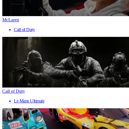
McLaren
Call of Duty
Call of Duty
Le Mans Ultimate