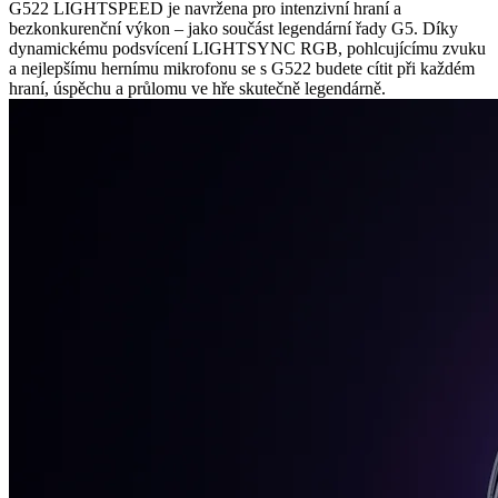
G522 LIGHTSPEED je navržena pro intenzivní hraní a
bezkonkurenční výkon – jako součást legendární řady G5. Díky
dynamickému podsvícení LIGHTSYNC RGB, pohlcujícímu zvuku
a nejlepšímu hernímu mikrofonu se s G522 budete cítit při každém
hraní, úspěchu a průlomu ve hře skutečně legendárně.