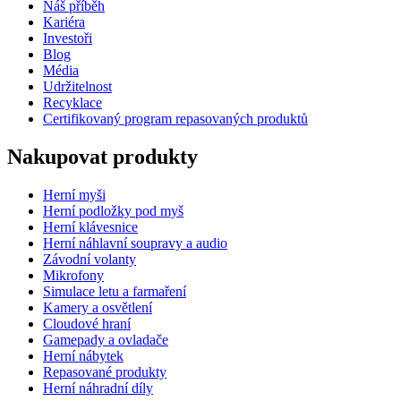
Náš příběh
Kariéra
Investoři
Blog
Média
Udržitelnost
Recyklace
Certifikovaný program repasovaných produktů
Nakupovat produkty
Herní myši
Herní podložky pod myš
Herní klávesnice
Herní náhlavní soupravy a audio
Závodní volanty
Mikrofony
Simulace letu a farmaření
Kamery a osvětlení
Cloudové hraní
Gamepady a ovladače
Herní nábytek
Repasované produkty
Herní náhradní díly