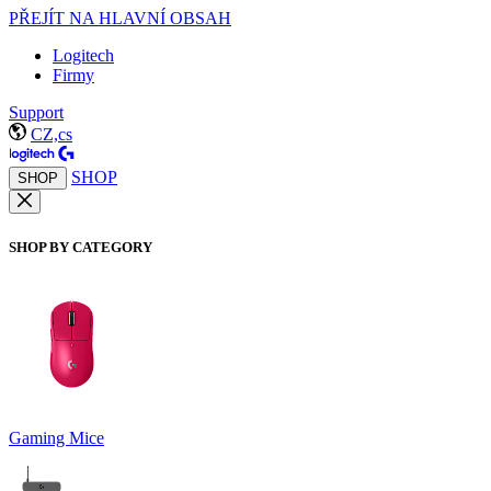
PŘEJÍT NA HLAVNÍ OBSAH
Logitech
Firmy
Support
CZ,cs
SHOP
SHOP
SHOP BY CATEGORY
Gaming Mice