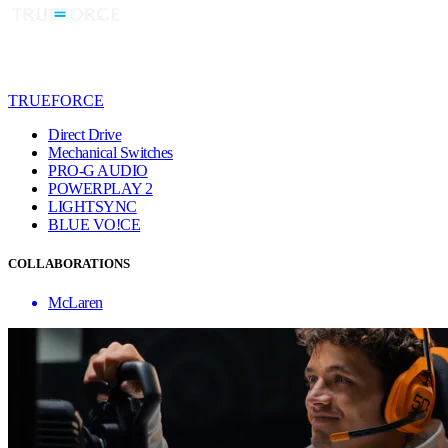
TRUEFORCE
Direct Drive
Mechanical Switches
PRO-G AUDIO
POWERPLAY 2
LIGHTSYNC
BLUE VO!CE
COLLABORATIONS
McLaren