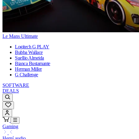
Le Mans Ultimate
Logitech G PLAY
Bubba Wallace
Suellio Almeida
Bianca Bustamante
Herman Miller
G Challenge
SOFTWARE
DEALS
Gaming
Herní audio