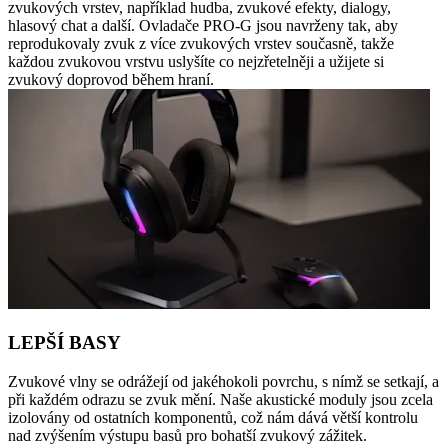
zvukových vrstev, například hudba, zvukové efekty, dialogy,
hlasový chat a další. Ovladače PRO-G jsou navrženy tak, aby
reprodukovaly zvuk z více zvukových vrstev současně, takže
každou zvukovou vrstvu uslyšíte co nejzřetelněji a užijete si
zvukový doprovod během hraní.
LEPŠÍ BASY
Zvukové vlny se odrážejí od jakéhokoli povrchu, s nímž se setkají, a
při každém odrazu se zvuk mění. Naše akustické moduly jsou zcela
izolovány od ostatních komponentů, což nám dává větší kontrolu
nad zvýšením výstupu basů pro bohatší zvukový zážitek.