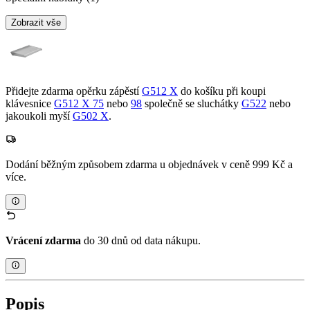
Zobrazit vše
Přidejte zdarma opěrku zápěstí
G512 X
do košíku při koupi
klávesnice
G512 X 75
nebo
98
společně se sluchátky
G522
nebo
jakoukoli myší
G502 X
.
Dodání běžným způsobem zdarma u objednávek v ceně 999 Kč a
více.
Vrácení zdarma
do 30 dnů od data nákupu.
Popis