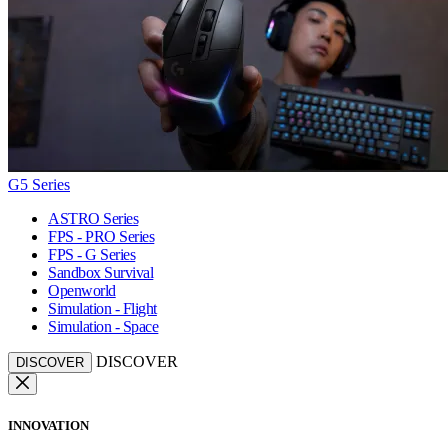
G5 Series
ASTRO Series
FPS - PRO Series
FPS - G Series
Sandbox Survival
Openworld
Simulation - Flight
Simulation - Space
DISCOVER
DISCOVER
INNOVATION