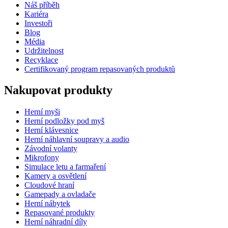
Náš příběh
Kariéra
Investoři
Blog
Média
Udržitelnost
Recyklace
Certifikovaný program repasovaných produktů
Nakupovat produkty
Herní myši
Herní podložky pod myš
Herní klávesnice
Herní náhlavní soupravy a audio
Závodní volanty
Mikrofony
Simulace letu a farmaření
Kamery a osvětlení
Cloudové hraní
Gamepady a ovladače
Herní nábytek
Repasované produkty
Herní náhradní díly