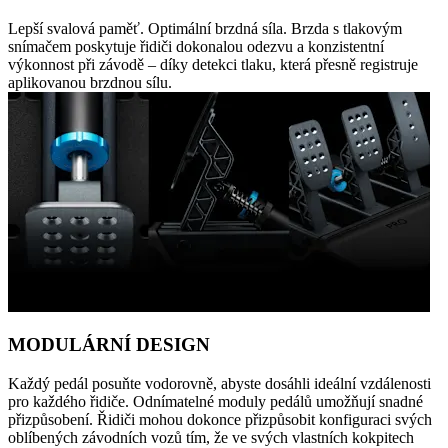
Lepší svalová paměť. Optimální brzdná síla. Brzda s tlakovým
snímačem poskytuje řidiči dokonalou odezvu a konzistentní
výkonnost při závodě – díky detekci tlaku, která přesně registruje
aplikovanou brzdnou sílu.
MODULÁRNÍ DESIGN
Každý pedál posuňte vodorovně, abyste dosáhli ideální vzdálenosti
pro každého řidiče. Odnímatelné moduly pedálů umožňují snadné
přizpůsobení. Řidiči mohou dokonce přizpůsobit konfiguraci svých
oblíbených závodních vozů tím, že ve svých vlastních kokpitech