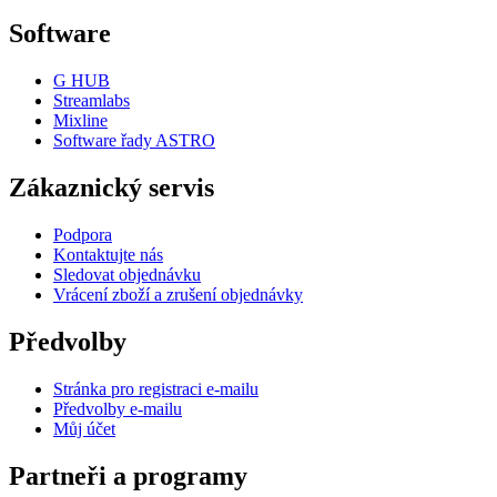
Software
G HUB
Streamlabs
Mixline
Software řady ASTRO
Zákaznický servis
Podpora
Kontaktujte nás
Sledovat objednávku
Vrácení zboží a zrušení objednávky
Předvolby
Stránka pro registraci e-mailu
Předvolby e-mailu
Můj účet
Partneři a programy