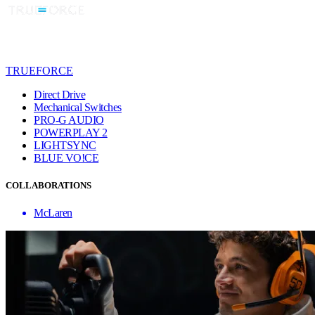
TRUEFORCE
Direct Drive
Mechanical Switches
PRO-G AUDIO
POWERPLAY 2
LIGHTSYNC
BLUE VO!CE
COLLABORATIONS
McLaren