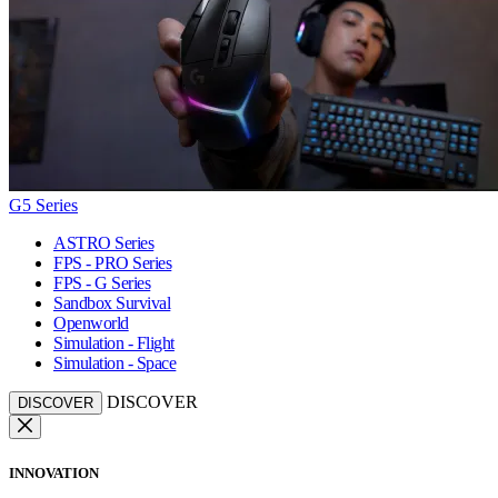
G5 Series
ASTRO Series
FPS - PRO Series
FPS - G Series
Sandbox Survival
Openworld
Simulation - Flight
Simulation - Space
DISCOVER
DISCOVER
INNOVATION