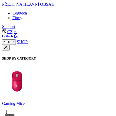
PŘEJÍT NA HLAVNÍ OBSAH
Logitech
Firmy
Support
CZ,cs
SHOP
SHOP
SHOP BY CATEGORY
Gaming Mice