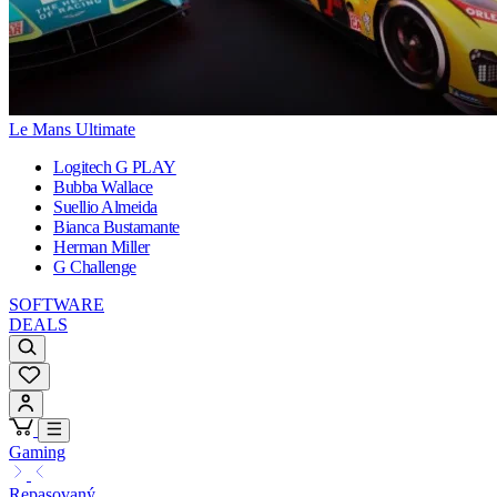
Le Mans Ultimate
Logitech G PLAY
Bubba Wallace
Suellio Almeida
Bianca Bustamante
Herman Miller
G Challenge
SOFTWARE
DEALS
Gaming
Repasovaný