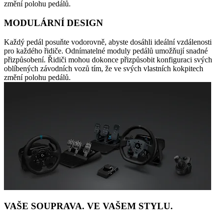
změní polohu pedálů.
MODULÁRNÍ DESIGN
Každý pedál posuňte vodorovně, abyste dosáhli ideální vzdálenosti
pro každého řidiče. Odnímatelné moduly pedálů umožňují snadné
přizpůsobení. Řidiči mohou dokonce přizpůsobit konfiguraci svých
oblíbených závodních vozů tím, že ve svých vlastních kokpitech
změní polohu pedálů.
VAŠE SOUPRAVA. VE VAŠEM STYLU.