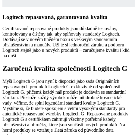
Logitech repasovaná, garantovaná kvalita
Certifikované repasované produkty jsou důkladně testovány,
kontrolovány a čištěny tak, aby splňovaly standardy Logitech.
Dodávají se v novém hnědém boxu s veškerým standardním
příslušenstvím a manuály. Užijte si jednoroční záruku a podporu
Logitech stejně jako u nových produktů – zaručujeme kvalitu i klid
na duši.
Zaručená kvalita společnosti Logitech G
Myši Logitech G jsou nyní k dispozici jako sada Originálních
repasovaných produktů Logitech G exkluzivně od společnosti
Logitech G, přičemž každý náš produkt je dodáván se standardní
zárukou. Přestože každý výrobek může mít drobné kosmetické
vady, věříme, že splní legendární standard kvality Logitech G.
Myslíme si, že budete spokojeni s velmi vysokými standardy pro
autentické repasované výrobky Logitech G. Repasované produkty
Logitech G s certifikátem zahrnují všechny potřebné kabely,
příslušenství a příručky, které jsou součástí nových produktů. Na
herní produkty se vztahuje 1letá záruka od původního data