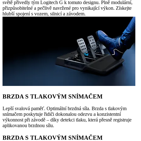
světě přivedly tým Logitech G k tomuto designu. Plně modulární,
přizpůsobitelné a pečlivě navržené pro vynikající výkon. Získejte
hlubší spojení s vozem, silnicí a závodem.
BRZDA S TLAKOVÝM SNÍMAČEM
Lepší svalová paměť. Optimální brzdná síla. Brzda s tlakovým
snímačem poskytuje řidiči dokonalou odezvu a konzistentní
výkonnost při závodě – díky detekci tlaku, která přesně registruje
aplikovanou brzdnou sílu.
BRZDA S TLAKOVÝM SNÍMAČEM