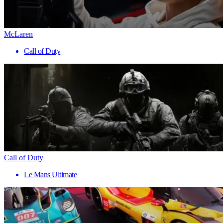
McLaren
Call of Duty
Call of Duty
Le Mans Ultimate