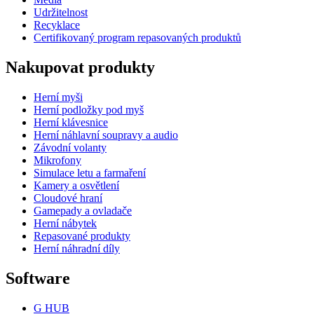
Udržitelnost
Recyklace
Certifikovaný program repasovaných produktů
Nakupovat produkty
Herní myši
Herní podložky pod myš
Herní klávesnice
Herní náhlavní soupravy a audio
Závodní volanty
Mikrofony
Simulace letu a farmaření
Kamery a osvětlení
Cloudové hraní
Gamepady a ovladače
Herní nábytek
Repasované produkty
Herní náhradní díly
Software
G HUB