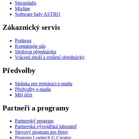
Streamlabs
Mixline
Software řady ASTRO
Zákaznický servis
Podpora
Kontaktujte nás
Sledovat objednávku
Vrácení zboží a zrušení objednávky
Předvolby
Stránka pro registraci e-mailu
Předvolby e-mailu
Můj účet
Partneři a programy
Partnerský program
Partnerská vývojářská laboratoř
Slevový program pro firmy
Program Logitech G Creator