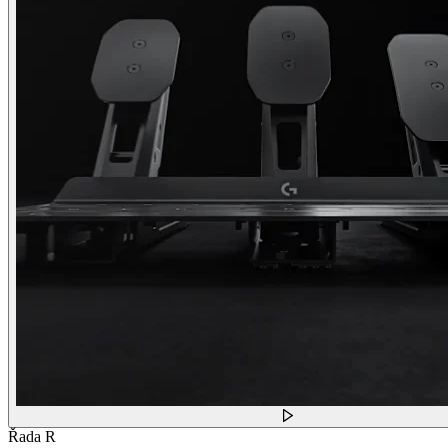
Řada R