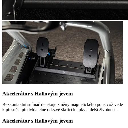
Akcelerátor s Hallovým jevem
Bezkontaktní snímač detekuje změny magnetického pole, což vede
k přesné a předvídatelné odezvě škrticí klapky a delší životnosti.
Akcelerátor s Hallovým jevem