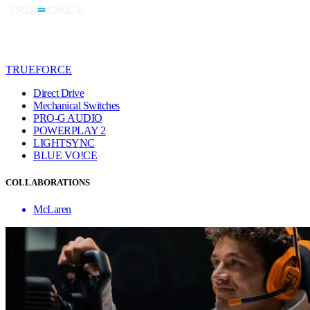
TRUEFORCE
Direct Drive
Mechanical Switches
PRO-G AUDIO
POWERPLAY 2
LIGHTSYNC
BLUE VO!CE
COLLABORATIONS
McLaren