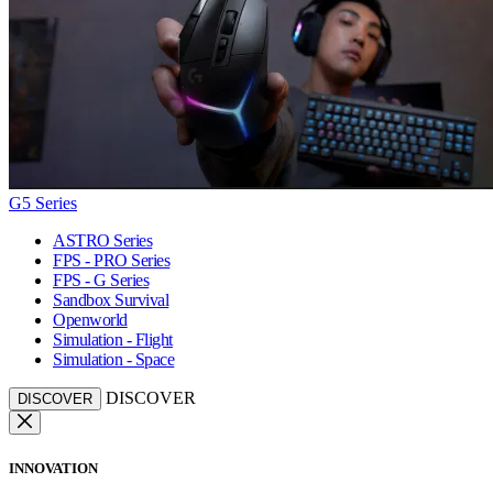
G5 Series
ASTRO Series
FPS - PRO Series
FPS - G Series
Sandbox Survival
Openworld
Simulation - Flight
Simulation - Space
DISCOVER
DISCOVER
INNOVATION