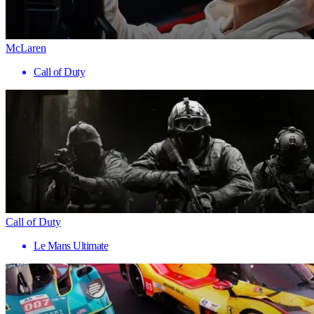
McLaren
Call of Duty
Call of Duty
Le Mans Ultimate