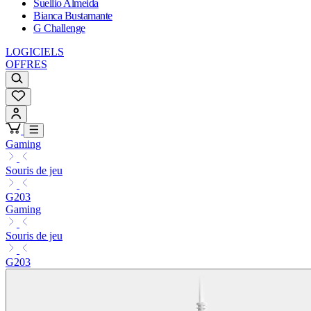
Suellio Almeida
Bianca Bustamante
G Challenge
LOGICIELS
OFFRES
Gaming
Souris de jeu
G203
Gaming
Souris de jeu
G203