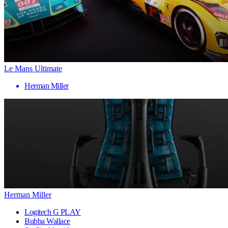
Le Mans Ultimate
Herman Miller
Herman Miller
Logitech G PLAY
Bubba Wallace