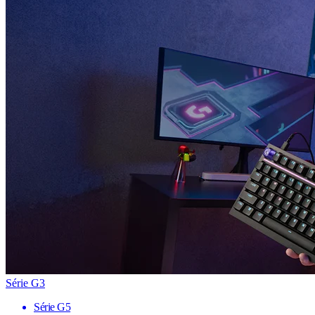
Série G3
Série G5