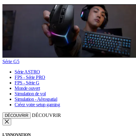
Série G5
Série ASTRO
FPS - Série PRO
FPS - Série G
Monde ouvert
Simulation de vol
Simulation - Aérospatial
Créez votre setup gaming
DÉCOUVRIR
DÉCOUVRIR
L’INNOVATION