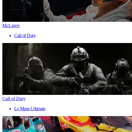
McLaren
Call of Duty
Call of Duty
Le Mans Ultimate