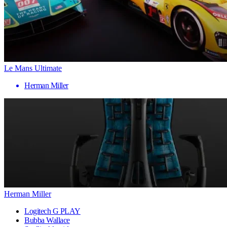
Le Mans Ultimate
Herman Miller
Herman Miller
Logitech G PLAY
Bubba Wallace