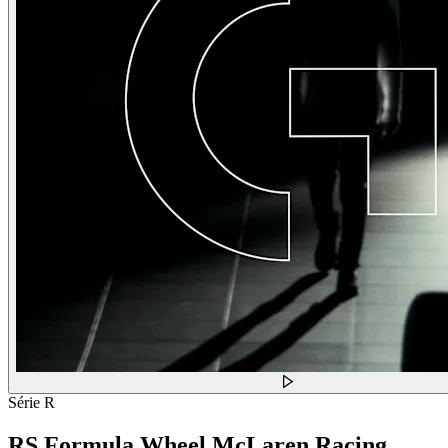
Série R
RS Formula Wheel McLaren Racing