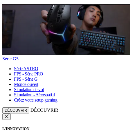
Série G5
Série ASTRO
FPS - Série PRO
FPS - Série G
Monde ouvert
Simulation de vol
Simulation - Aérospatial
Créez votre setup gaming
DÉCOUVRIR
DÉCOUVRIR
L’INNOVATION