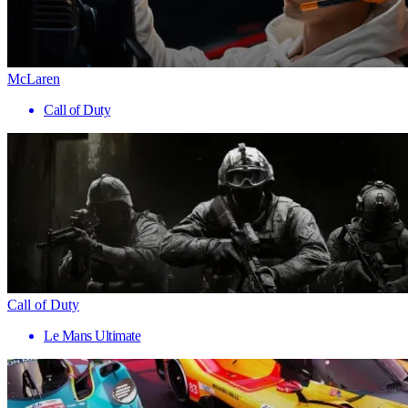
McLaren
Call of Duty
Call of Duty
Le Mans Ultimate