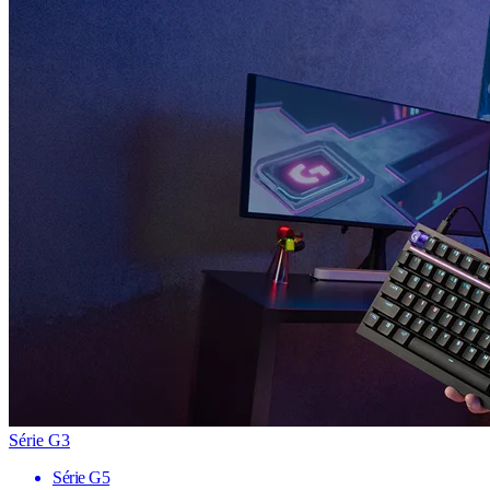
Série G3
Série G5