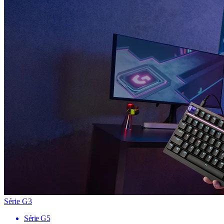
Série G3
Série G5