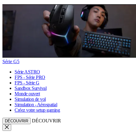
Série G5
Série ASTRO
FPS - Série PRO
FPS - Série G
Sandbox Survival
Monde ouvert
Simulation de vol
Simulation - Aérospatial
Créez votre setup gaming
DÉCOUVRIR
DÉCOUVRIR