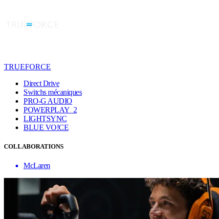
TRUEFORCE
Direct Drive
Switchs mécaniques
PRO-G AUDIO
POWERPLAY 2
LIGHTSYNC
BLUE VO!CE
COLLABORATIONS
McLaren