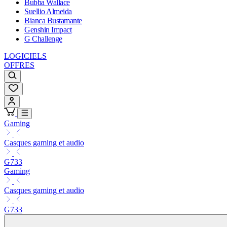
Bubba Wallace
Suellio Almeida
Bianca Bustamante
Genshin Impact
G Challenge
LOGICIELS
OFFRES
Gaming
Casques gaming et audio
G733
Gaming
Casques gaming et audio
G733