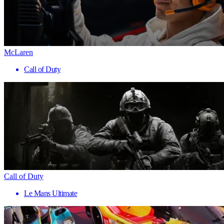
McLaren
Call of Duty
Call of Duty
Le Mans Ultimate