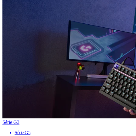
Série G3
Série G5