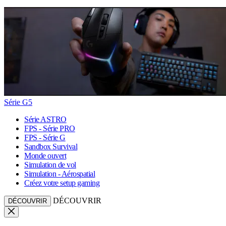
Série G5
Série ASTRO
FPS - Série PRO
FPS - Série G
Sandbox Survival
Monde ouvert
Simulation de vol
Simulation - Aérospatial
Créez votre setup gaming
DÉCOUVRIR
DÉCOUVRIR