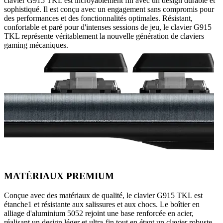
clavier G915 TKL est incroyablement fin avec un design durable et
sophistiqué. Il est conçu avec un engagement sans compromis pour
des performances et des fonctionnalités optimales. Résistant,
confortable et paré pour d'intenses sessions de jeu, le clavier G915
TKL représente véritablement la nouvelle génération de claviers
gaming mécaniques.
MATÉRIAUX PREMIUM
Conçue avec des matériaux de qualité, le clavier G915 TKL est
étanche1 et résistante aux salissures et aux chocs. Le boîtier en
alliage d'aluminium 5052 rejoint une base renforcée en acier,
réalisant un design léger et ultra-fin tout en étant un clavier robuste