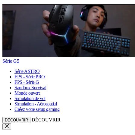
Série G5
Série ASTRO
FPS - Série PRO
FPS - Série G
Sandbox Survival
Monde ouvert
Simulation de vol
Simulation - Aérospatial
Créez votre setup gaming
DÉCOUVRIR
DÉCOUVRIR