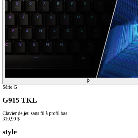
Série G
G915 TKL
Clavier de jeu sans fil à profil bas
319,99 $
style