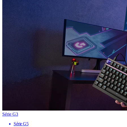
Série G3
Série G5