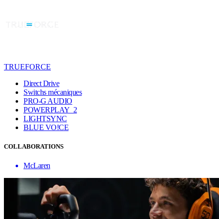
TRUEFORCE
Direct Drive
Switchs mécaniques
PRO-G AUDIO
POWERPLAY 2
LIGHTSYNC
BLUE VO!CE
COLLABORATIONS
McLaren