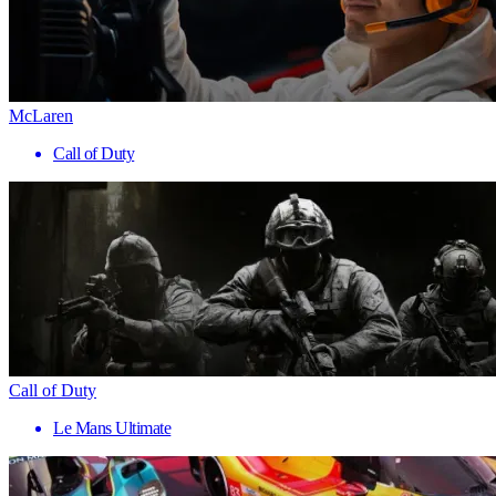
McLaren
Call of Duty
Call of Duty
Le Mans Ultimate