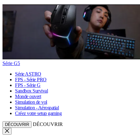
Série G5
Série ASTRO
FPS - Série PRO
FPS - Série G
Sandbox Survival
Monde ouvert
Simulation de vol
Simulation - Aérospatial
Créez votre setup gaming
DÉCOUVRIR
DÉCOUVRIR