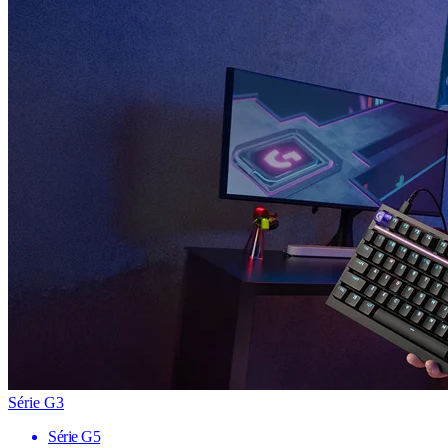
Série G3
Série G5