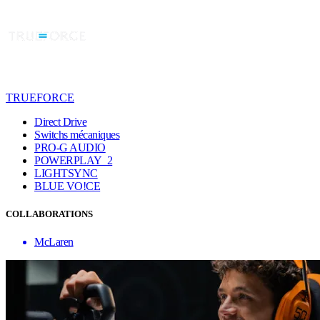
TRUEFORCE
Direct Drive
Switchs mécaniques
PRO-G AUDIO
POWERPLAY 2
LIGHTSYNC
BLUE VO!CE
COLLABORATIONS
McLaren