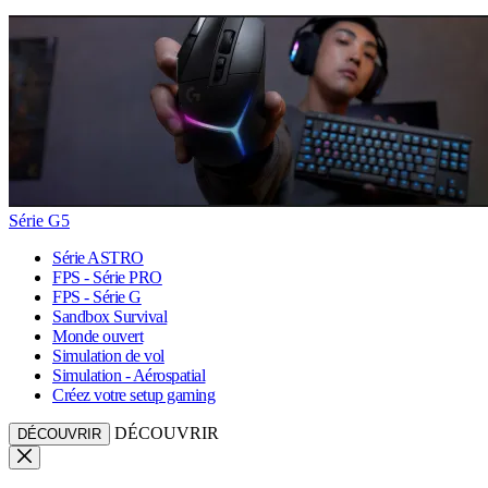
Série G5
Série ASTRO
FPS - Série PRO
FPS - Série G
Sandbox Survival
Monde ouvert
Simulation de vol
Simulation - Aérospatial
Créez votre setup gaming
DÉCOUVRIR
DÉCOUVRIR