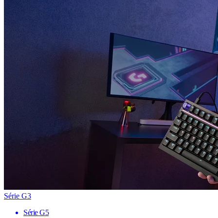
Série G3
Série G5