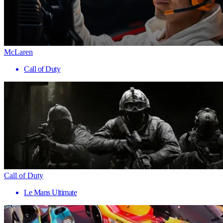
McLaren
Call of Duty
Call of Duty
Le Mans Ultimate