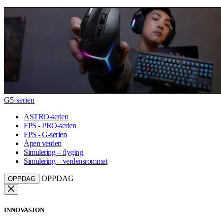
G5-serien
ASTRO-serien
FPS - PRO-serien
FPS - G-serien
Åpen verden
Simulering – flyging
Simulering – verdensrommet
OPPDAG
OPPDAG
INNOVASJON