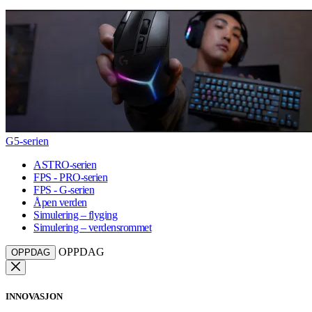
G5-serien
ASTRO-serien
FPS - PRO-serien
FPS - G-serien
Åpen verden
Simulering – flyging
Simulering – verdensrommet
OPPDAG
OPPDAG
INNOVASJON