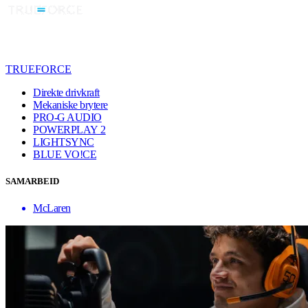
TRUEFORCE
Direkte drivkraft
Mekaniske brytere
PRO-G AUDIO
POWERPLAY 2
LIGHTSYNC
BLUE VO!CE
SAMARBEID
McLaren