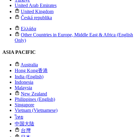
United Arab Emirates
United Kingdom
Česká republika
Ελλάδα
Other Countries in Europe, Middle East & Africa (English
Only)
ASIA PACIFIC
Australia
Hong Kong
香港
India (English)
Indonesia
Malaysia
New Zealand
Philippines (English)
Singapore
Vietnam (Vietnamese)
ไทย
中国大陆
台灣