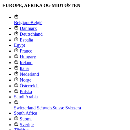
EUROPE, AFRIKA OG MIDTØSTEN
Belgique
België
Danmark
Deutschland
España
Egypt
France
Hungary
Ireland
Italia
Nederland
Norge
Österreich
Polska
Saudi Arabia
Switzerland
Schweiz
Suisse
Svizzera
South Africa
Suomi
Sverige
Türkiye