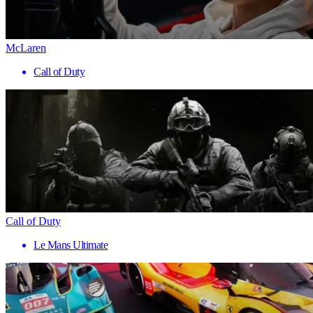
McLaren
Call of Duty
Call of Duty
Le Mans Ultimate