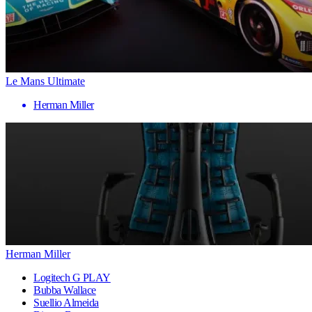
Le Mans Ultimate
Herman Miller
Herman Miller
Logitech G PLAY
Bubba Wallace
Suellio Almeida