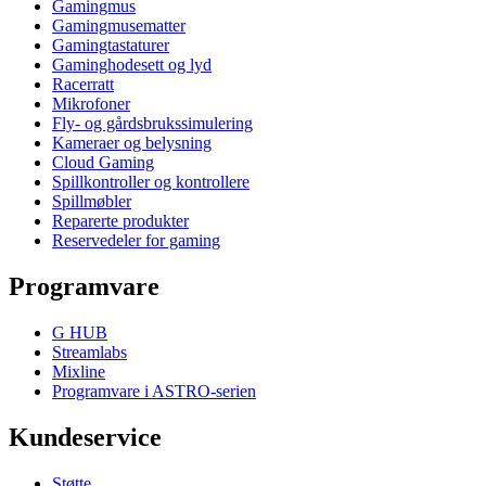
Gamingmus
Gamingmusematter
Gamingtastaturer
Gaminghodesett og lyd
Racerratt
Mikrofoner
Fly- og gårdsbrukssimulering
Kameraer og belysning
Cloud Gaming
Spillkontroller og kontrollere
Spillmøbler
Reparerte produkter
Reservedeler for gaming
Programvare
G HUB
Streamlabs
Mixline
Programvare i ASTRO-serien
Kundeservice
Støtte