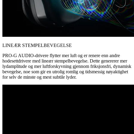
LINEÆR STEMPELBEVEGELSE
PRO-G AUDIO-drivere flytter mer luft og er renere enn andre
hodesettdrivere med lineær stempelbevegelse. Dette genererer mer
lydamplitude og mer luftforskyvning gjennom friksjonsfri, dynamisk
bevegelse, noe som gir en utrolig romlig og tidsmessig nøyaktighet
for selv de minste og mest subtile lyder.