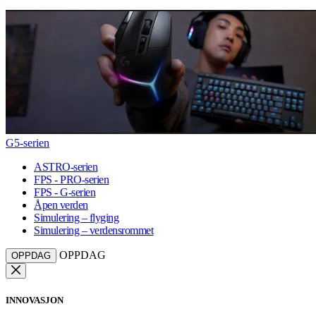
G5-serien
ASTRO-serien
FPS - PRO-serien
FPS - G-serien
Åpen verden
Simulering – flyging
Simulering – verdensrommet
OPPDAG
OPPDAG
INNOVASJON