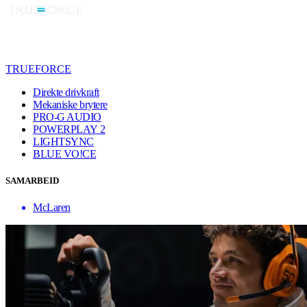
TRUEFORCE
Direkte drivkraft
Mekaniske brytere
PRO-G AUDIO
POWERPLAY 2
LIGHTSYNC
BLUE VO!CE
SAMARBEID
McLaren