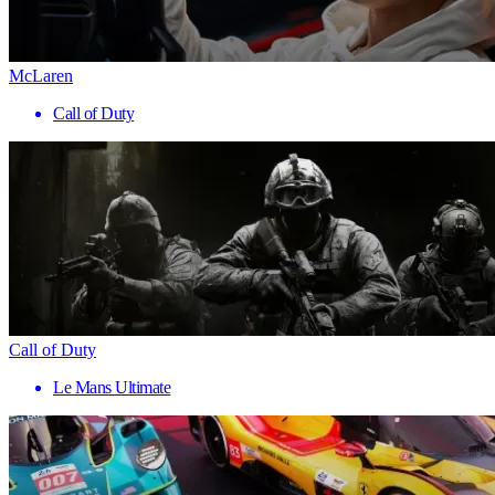
McLaren
Call of Duty
Call of Duty
Le Mans Ultimate